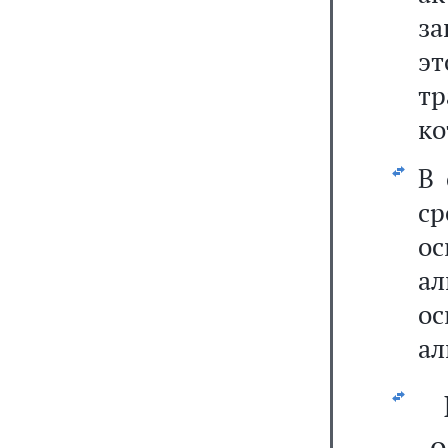
за
э
тр
ко
В 
с
о
а
о
ал
о