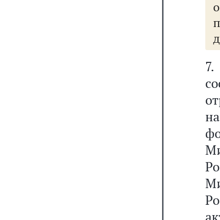
о
д
7.
с
о
на
ф
М
Ро
М
Р
ак