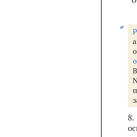
о
В
з
8
о