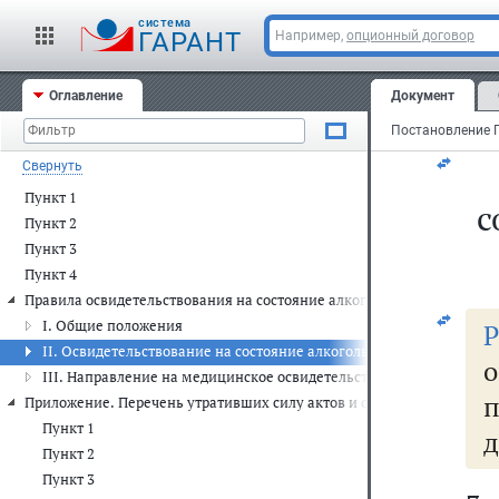
а
cистема
ГАРАНТ
Например,
опционный договор
(
Оглавление
Документ
ср
Свернуть
Пункт 1
с
Пункт 2
Пункт 3
Пункт 4
Правила освидетельствования на состояние алкогольного опьянения
I. Общие положения
II. Освидетельствование на состояние алкогольного опьянения и 
о
III. Направление на медицинское освидетельствование на состоя
Приложение. Перечень утративших силу актов и отдельных положен
Пункт 1
д
Пункт 2
Пункт 3