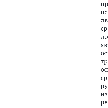
пр
на
дв
ср
д
ав
о
т
о
ср
ру
и
р