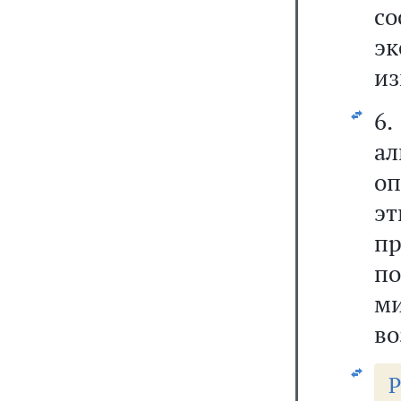
с
эк
из
6
а
о
э
п
по
ми
во