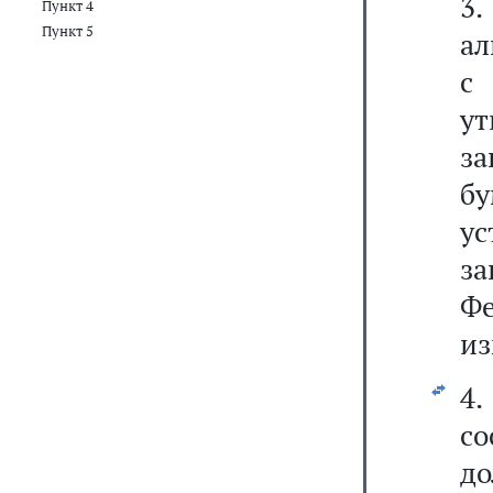
3.
Пункт 4
Пункт 5
ал
с
у
з
б
ус
з
Ф
из
4
с
д