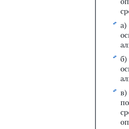
о
ср
а
о
ал
б
о
ал
в)
по
с
оп