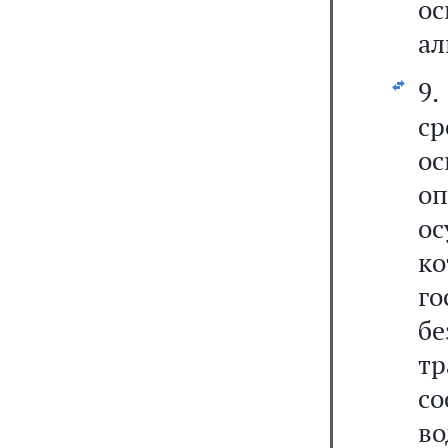
о
ал
9.
с
о
оп
о
к
го
бе
т
со
в