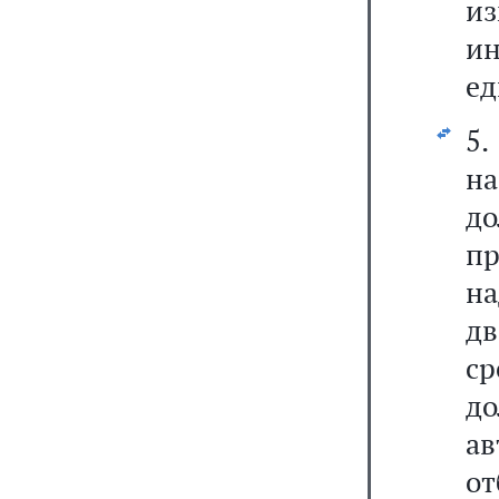
и
ин
ед
5.
на
д
пр
на
дв
ср
д
а
о