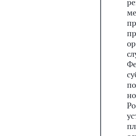
р
м
п
пр
ор
сл
Ф
с
п
но
Р
у
п