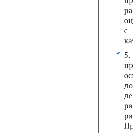
пр
р
оц
с
ка
5.
п
о
д
де
ра
ра
Пр