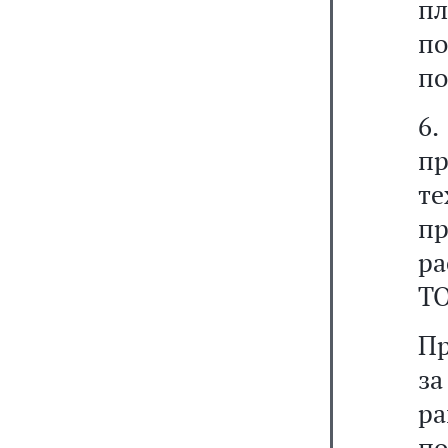
пл
по
по
6
пр
т
п
ра
ТО
Пр
за
ра
п