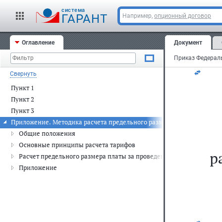
За
cистема
ГАРАНТ
Например,
опционный договор
се
Оглавление
Документ
Ре
Свернуть
Пункт 1
Пункт 2
Пункт 3
Приложение. Методика расчета предельного размера платы за прове
Общие положения
Основные принципы расчета тарифов
р
Расчет предельного размера платы за проведение ТО
Приложение