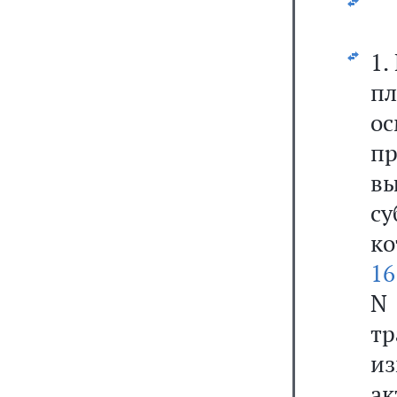
1.
п
о
п
в
с
ко
16
N
т
из
ак