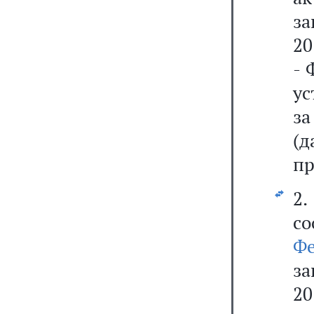
за
20
- 
ус
з
(д
пр
2.
со
Фе
за
20