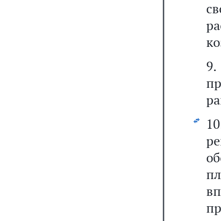
с
р
ко
9.
пр
ра
1
р
о
п
вп
п