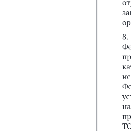
о
з
ор
8.
Ф
п
ка
и
Ф
ус
н
пр
ТО