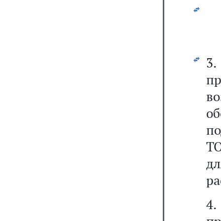
3
п
в
о
по
ТО
д
ра
4