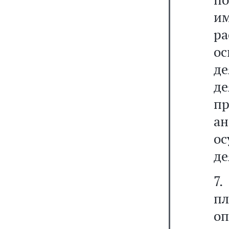
и
р
ос
де
де
пр
а
о
де
7
п
о