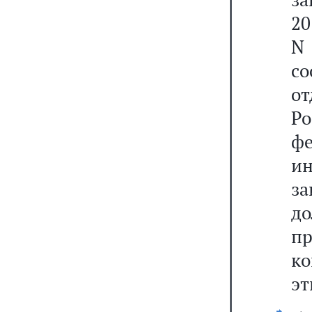
20
N 
с
от
Р
фе
ин
з
д
п
к
эт