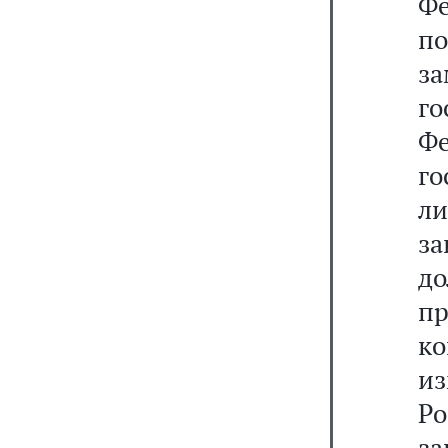
Фе
п
з
го
Ф
г
л
з
д
п
к
из
Р
за