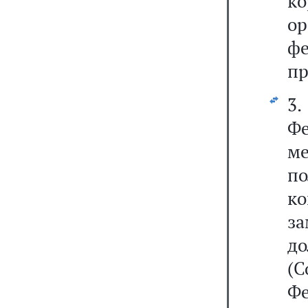
к
ор
ф
пр
3.
Фе
м
п
ко
з
д
(С
Фе