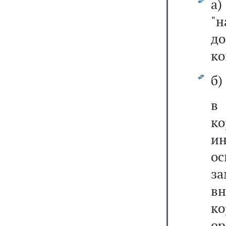
а
"н
до
ко
б)
к
и
о
з
вн
к
ор