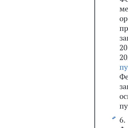
м
о
пр
за
20
20
пу
Фе
з
о
пу
6.