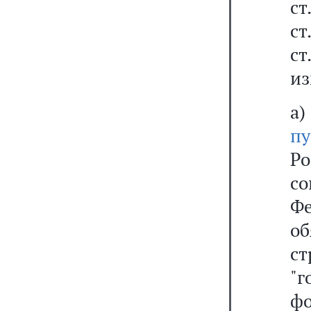
ст
ст
ст
из
а
п
Р
с
Ф
о
с
"
фо