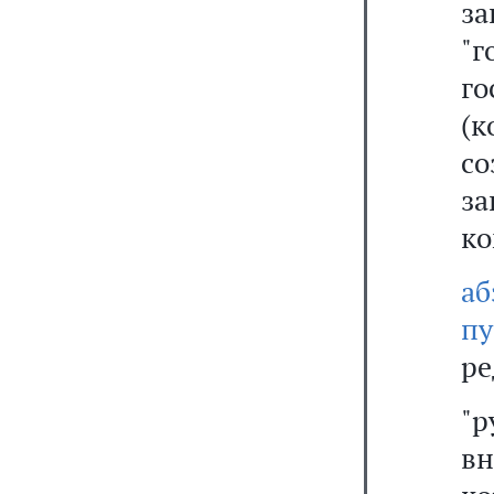
з
"г
г
(
с
з
ко
а
п
ре
"
вн