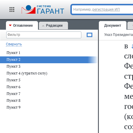
аб
cистема
по
ГАРАНТ
Например,
регистрация ИП
за
Оглавление
Редакции
Документ
пр
в
Свернуть
Пункт 1
с
Пункт 2
Ф
Пункт 3
с
Пункт 4 (утратил силу)
Пункт 5
Ф
Пункт 6
м
Пункт 7
Пункт 8
г
Пункт 9
(
с