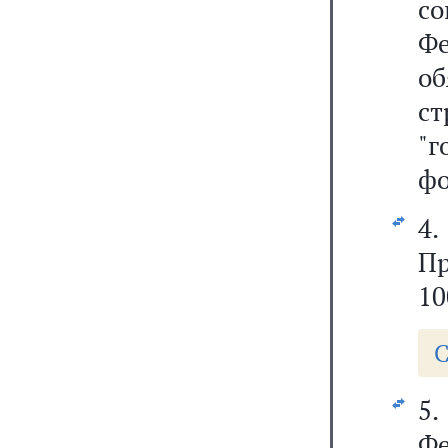
с
Ф
о
с
"
фо
4.
Пр
10
С
5.
Фе