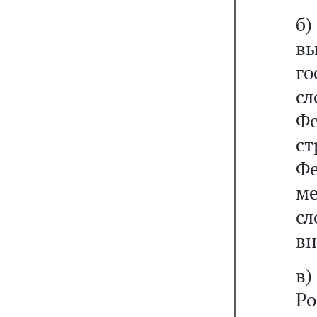
б
в
го
сл
Ф
с
Ф
м
с
вн
в)
Р