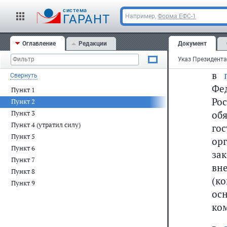
cистема
"д
ГАРАНТ
Например,
Форма ЕФС-1
ин
со
Оглавление
Редакции
Документ
вал
в
Свернуть
Фе
Пункт 1
Ро
Пункт 2
об
Пункт 3
Пункт 4 (утратил силу)
го
Пункт 5
ор
Пункт 6
за
Пункт 7
вн
Пункт 8
(к
Пункт 9
ос
ко