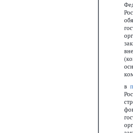
Фе
Ро
об
го
ор
за
вн
(к
ос
ко
в
п
Ро
ст
фо
го
ор
за