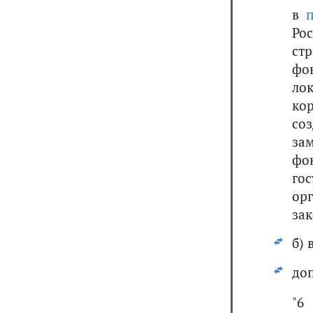
в
п
Ро
ст
фо
ло
ко
со
за
фо
го
ор
за
б) 
до
"6