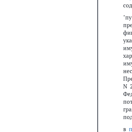
со
"п
пр
фи
ук
им
ха
им
не
Пр
N 
Фе
по
гр
под
в
п