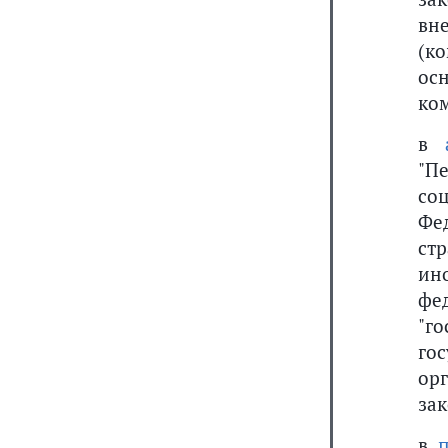
вн
(к
ос
ко
в
"П
со
Фе
ст
ин
фе
"г
го
ор
за
в