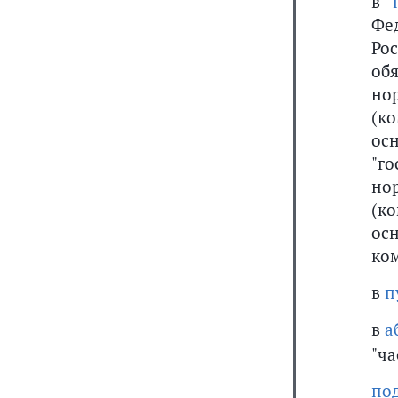
в
Фе
Ро
об
но
(к
ос
"г
но
(к
ос
ко
в
п
в
а
"ча
по