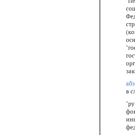
"П
со
Фе
ст
(к
ос
"г
го
ор
за
аб
в 
"р
фо
ин
фе