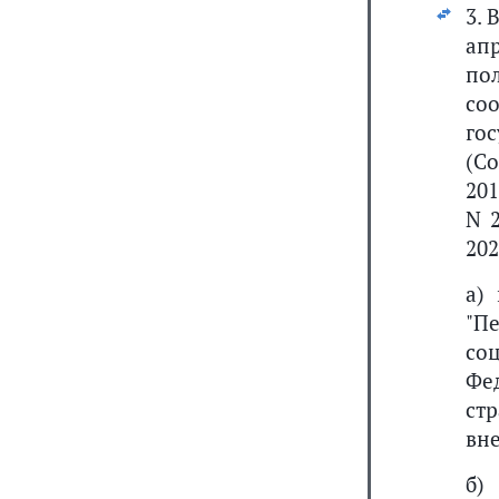
3. 
апр
по
со
го
(С
201
N 2
202
а)
"П
со
Фе
ст
вн
б