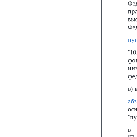
Фе
пр
вы
Фе
пун
"1
фо
ин
фе
в) 
абз
ос
"п
в