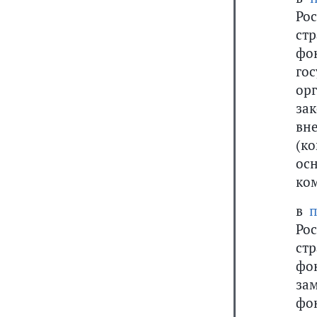
Ро
ст
фо
го
ор
за
вн
(к
ос
ко
в
п
Ро
ст
фо
за
фо