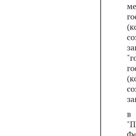
м
г
(
с
з
"г
г
(
со
за
"
Ф