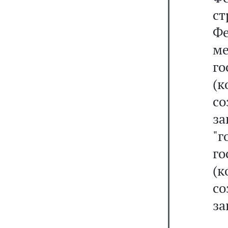
с
Ф
м
г
(
с
з
"г
г
(
со
за