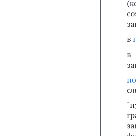
(
с
за
в
в
за
п
сл
"п
г
з
фи