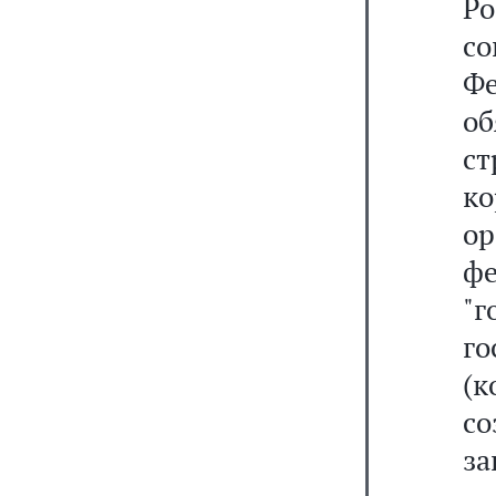
Р
с
Ф
о
с
к
ор
фе
"г
г
(
с
за