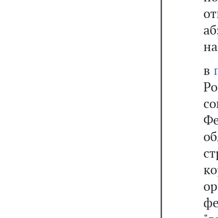
от
аб
на
в
Р
с
Ф
о
с
к
ор
фе