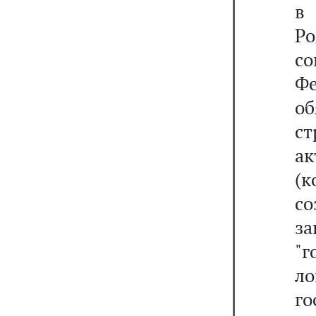
в
Р
с
Ф
о
ст
а
(
с
з
"г
л
г