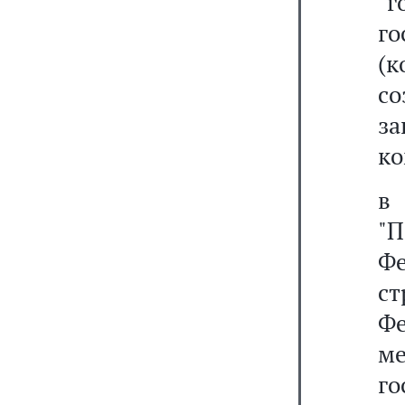
"г
г
(
с
з
ко
"
Ф
с
Ф
м
г