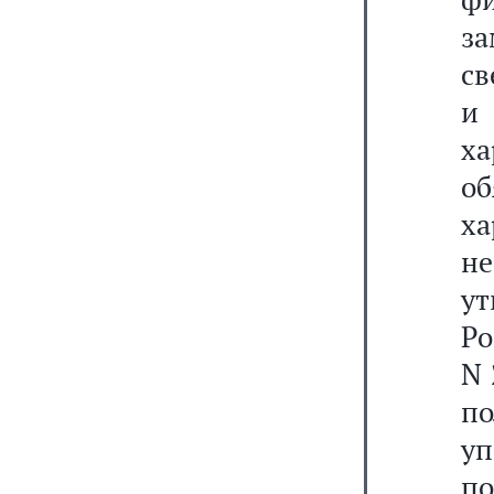
з
св
и
ха
о
ха
н
у
Ро
N 
п
у
по