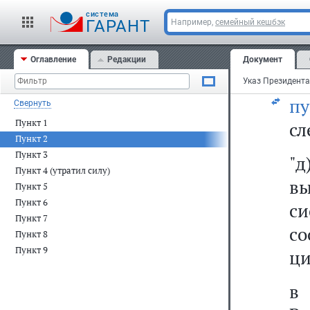
г
cистема
(
ГАРАНТ
Например,
семейный кешбэк
с
Оглавление
Редакции
Документ
за
п
Свернуть
Пункт 1
сл
Пункт 2
Пункт 3
"
Пункт 4 (утратил силу)
в
Пункт 5
Пункт 6
с
Пункт 7
со
Пункт 8
Пункт 9
ци
в