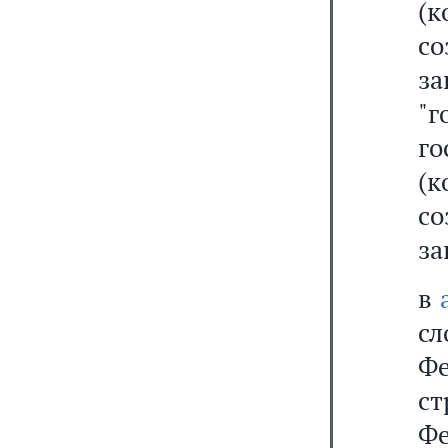
(
с
з
"г
г
(
с
за
в
сл
Ф
с
Ф