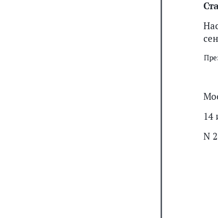
Ста
На
сен
Пре
Мо
14 
N 