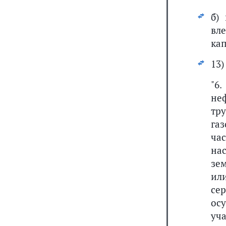
б)
вл
ка
13
"6
не
тр
га
ча
на
зе
ил
се
ос
уч