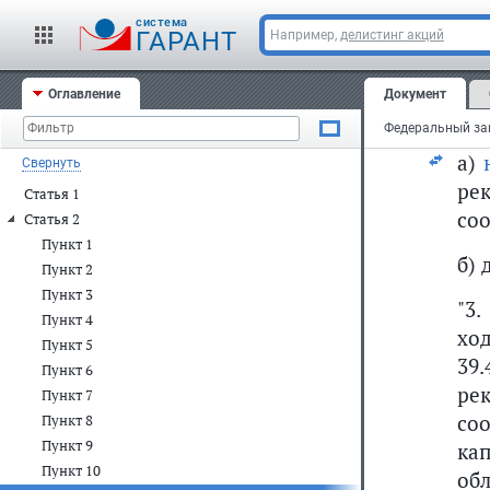
ус
cистема
ГАРАНТ
Например,
делистинг акций
пр
нас
Оглавление
Документ
11)
а)
Свернуть
ре
Статья 1
соо
Статья 2
Пункт 1
б)
Пункт 2
Пункт 3
"3
Пункт 4
хо
Пункт 5
39
Пункт 6
ре
Пункт 7
со
Пункт 8
Пункт 9
ка
Пункт 10
об