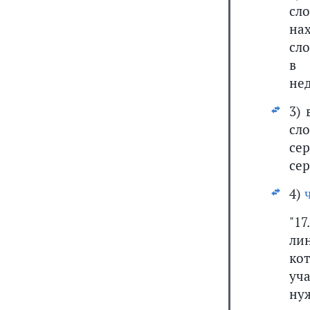
сло
на
сло
в 
не
3)
сл
се
сер
4)
"1
ли
ко
уч
ну