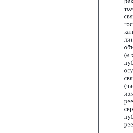
ре
то
св
го
ка
ли
объ
(е
пу
ос
св
(ч
из
ре
се
пу
рее