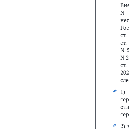
Вн
N 
не
Рос
ст.
ст.
N 5
N 2
ст.
202
сл
1)
се
от
сер
2)