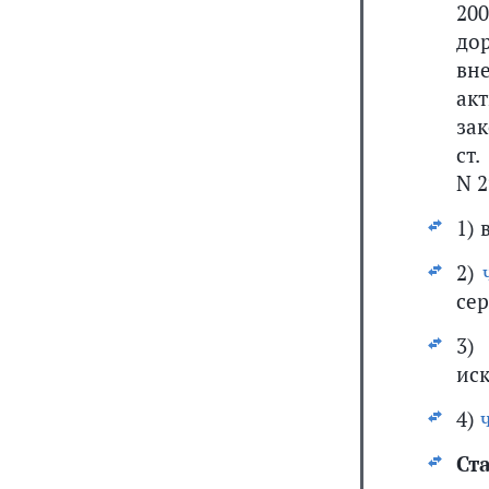
20
до
вн
ак
за
ст.
N 2
1) 
2)
сер
3
ис
4)
Ста