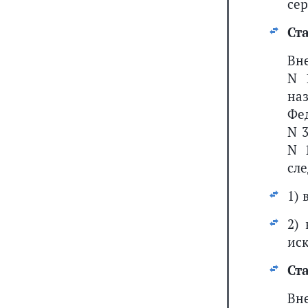
сер
Ста
Вн
N 
на
Фед
N 3
N 1
сл
1) 
2)
ис
Ста
Вн