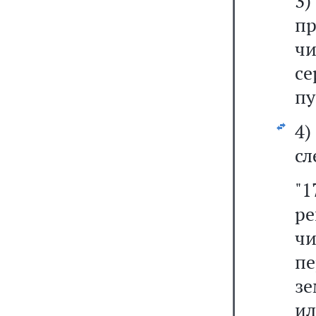
3
пр
ч
с
пу
4
сл
"
ре
ч
п
зе
ил