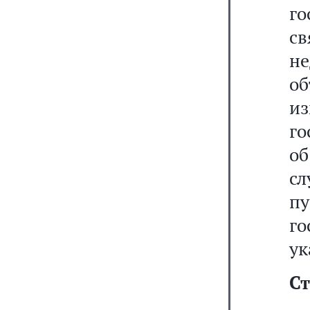
го
с
не
о
и
го
об
с
п
го
ук
Ст