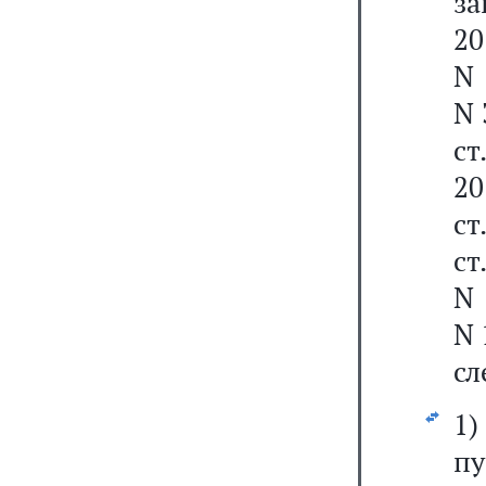
за
20
N 
N 
ст
20
ст
ст
N 
N 
сл
1
п