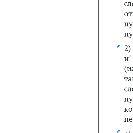
с
о
пу
пу
2)
и
(и
та
с
п
к
не