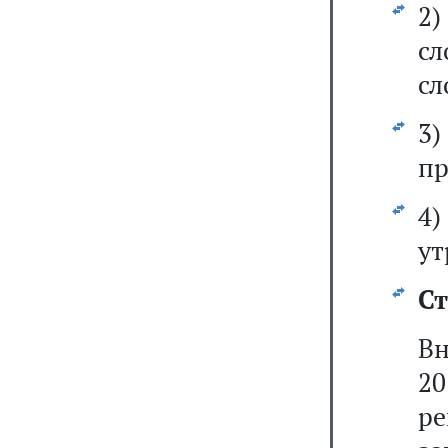
2
сл
сл
3
пр
4
ут
Ст
В
20
ре