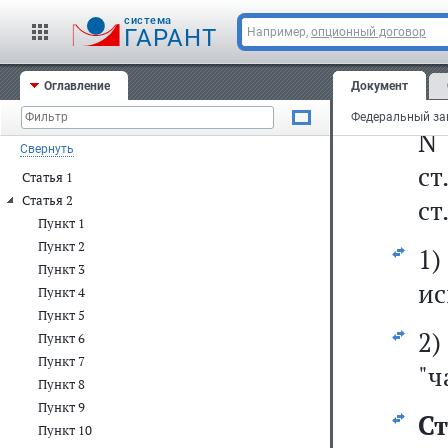
с
cистема
(С
ГАРАНТ
Например,
опционный договор
Фе
Оглавление
Документ
N 
N 
Свернуть
ст
Статья 1
Статья 2
ст
Пункт 1
Пункт 2
1
Пункт 3
ис
Пункт 4
Пункт 5
2)
Пункт 6
Пункт 7
"ч
Пункт 8
Пункт 9
Ст
Пункт 10