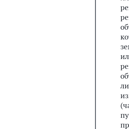
р
ре
об
ко
зе
ил
ре
о
ли
из
(
пу
п