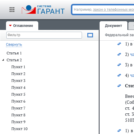
Ста
cистема
ГАРАНТ
Например,
закон о телефонных м
Вне
дея
Оглавление
Документ
Феде
ст. 
Федеральный зак
1) в
Свернуть
Статья 1
2)
ч
Статья 2
3) в
Пункт 1
Пункт 2
4)
ч
Пункт 3
Ста
Пункт 4
Пункт 5
Вне
Пункт 6
(Соб
ст. 
Пункт 7
ст. 
Пункт 8
5103
Пункт 9
Пункт 10
1) 