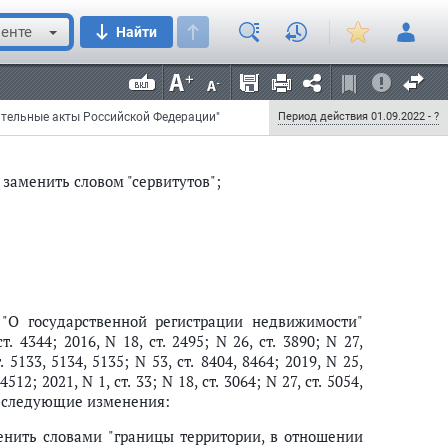
енте
Найти
 257-ФЗ "Об автомобильных дорогах и о дорожной
й в отдельные законодательные акты Российской
 N 46, ст. 5553; 2008, N 30, ст. 3616; 2009, N 29,
ения:
дательные акты Российской Федерации"
Период действия 01.09.2022 - ?
 заменить словом "сервитутов";
"О государственной регистрации недвижимости"
 4344; 2016, N 18, ст. 2495; N 26, ст. 3890; N 27,
т. 5133, 5134, 5135; N 53, ст. 8404, 8464; 2019, N 25,
 4512; 2021, N 1, ст. 33; N 18, ст. 3064; N 27, ст. 5054,
3010) следующие изменения:
енить словами "границы территории, в отношении