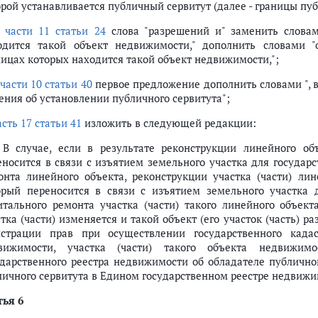
орой устанавливается публичный сервитут (далее - границы пуб
в
части 11 статьи 24
слова "разрешений и" заменить словами
одится такой объект недвижимости," дополнить словами "о
ницах которых находится такой объект недвижимости,";
части 10 статьи 40
первое предложение дополнить словами ", в
ения об установлении публичного сервитута";
асть 17 статьи 41
изложить в следующей редакции:
. В случае, если в результате реконструкции линейного об
еносится в связи с изъятием земельного участка для госуда
онта линейного объекта, реконструкции участка (части) лин
орый переносится в связи с изъятием земельного участка
итального ремонта участка (части) такого линейного объект
тка (части) изменяется и такой объект (его участок (часть) р
истрации прав при осуществлении государственного када
вижимости, участка (части) такого объекта недвижи
ударственного реестра недвижимости об обладателе публичног
личного сервитута в Едином государственном реестре недвижим
тья 6