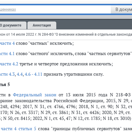
тья 4
В докум
ошенниках
сти в
статью 25
Федерального закона от 8 ноября 2007 года N
тельности в Российской Федерации и о внесении изменени
О документе
Аннотация
рации" (Собрание законодательства Российской Федерации, 2007,
3582; 2011, N 29, ст. 4284; 2016, N 27, ст. 4294) следующие измен
он от 14 июля 2022 г. N 284-ФЗ "О внесении изменений в отдельные законо
части 4
слово "частных" исключить;
асти 4.1
слово "частного" исключить, слова "частных сервитутов"
части 4.2
третье и четвертое предложения исключить;
асти 4.3
,
4.4
,
4.6 - 4.11
признать утратившими силу.
тья 5
сти в
Федеральный закон
от 13 июля 2015 года N 218-ФЗ 
рание законодательства Российской Федерации, 2015, N 29, ст.
4248, 4294; 2017, N 31, ст. 4766, 4796; 2018, N 1, ст. 90; N 32, с
3170; N 26, ст. 3317; N 29, ст. 3861; N 31, ст. 4426; 2020, N 29, ст.
; N 50, ст. 8415; 2022, N 1, ст. 45, 47; N 12, ст. 1785; N 18, ст. 
в
части 4 статьи 5
слова "границы публичных сервитутов" зам