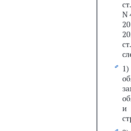
ст
N 
20
20
ст
сл
1
об
з
об
и
ст