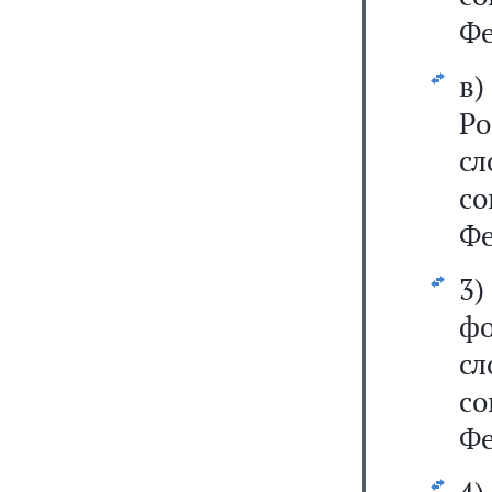
Фе
в)
Р
с
с
Фе
3)
фо
с
с
Фе