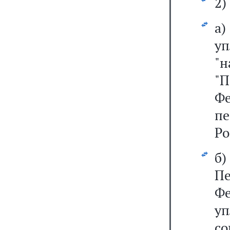
2)
а
у
"н
"
Ф
пе
Ро
б
П
Ф
у
с