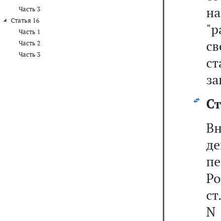
на
Часть 3
Статья 16
"
Часть 1
св
Часть 2
Часть 3
с
за
Ст
В
де
пе
Р
ст
N 