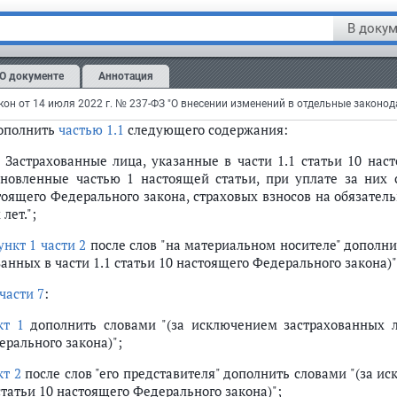
статье 11
:
В докум
бзац первый части 1
после слов "в пунктах 1 - 4" дополнить слов
асть 2
после слов "в пункте 5" дополнить словами "части 1";
О документе
Аннотация
статье 16
:
дополнить
частью 1.1
следующего содержания:
1. Застрахованные лица, указанные в части 1.1 статьи 10 на
ановленные частью 1 настоящей статьи, при уплате за них 
тоящего Федерального закона, страховых взносов на обязател
 лет.";
ункт 1 части 2
после слов "на материальном носителе" дополни
анных в части 1.1 статьи 10 настоящего Федерального закона)"
части 7
:
кт 1
дополнить словами "(за исключением застрахованных ли
ерального закона)";
кт 2
после слов "его представителя" дополнить словами "(за и
статьи 10 настоящего Федерального закона)";