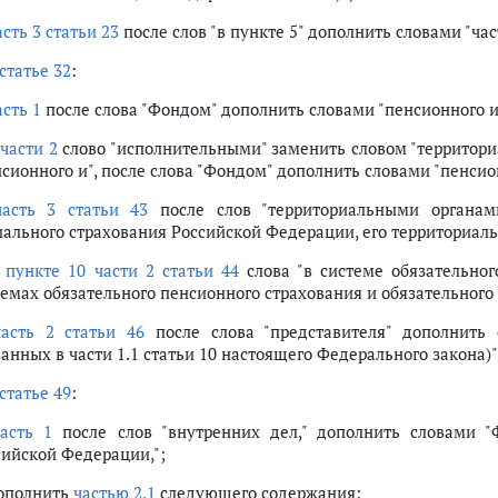
асть 3 статьи 23
после слов "в пункте 5" дополнить словами "час
статье 32
:
асть 1
после слова "Фондом" дополнить словами "пенсионного и
в
части 2
слово "исполнительными" заменить словом "территори
сионного и", после слова "Фондом" дополнить словами "пенсио
часть 3 статьи 43
после слов "территориальными органам
иального страхования Российской Федерации, его территориал
в
пункте 10 части 2 статьи 44
слова "в системе обязательног
темах обязательного пенсионного страхования и обязательного
часть 2 статьи 46
после слова "представителя" дополнить 
анных в части 1.1 статьи 10 настоящего Федерального закона)"
статье 49
:
часть 1
после слов "внутренних дел," дополнить словами "
сийской Федерации,";
дополнить
частью 2.1
следующего содержания: