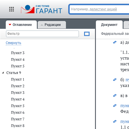
2) в
Пункт 27
cистема
ГАРАНТ
Например,
делистинг акций
а)
а
Пункт 28
Пункт 29
б)
ч
Оглавление
Редакции
Документ
Пункт 30
3) в
Статья 8
Пункт 1
а) 
Свернуть
Пункт 2
"1.
Пункт 3
уст
Пункт 4
нас
Пункт 5
трех
Статья 9
б)
п
Пункт 1
указ
Пункт 2
Пункт 3
в) в
Пункт 4
пун
Пункт 5
Фед
Пункт 6
Пункт 7
пун
Пункт 8
1.1 