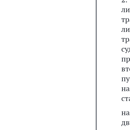
л
т
л
т
су
п
вт
пу
н
ст
н
дв