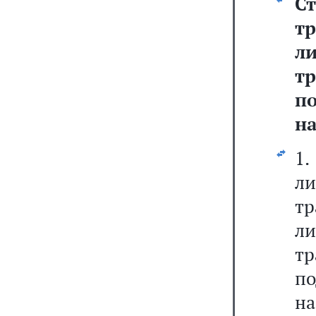
С
т
л
т
п
н
1.
л
т
л
т
п
на