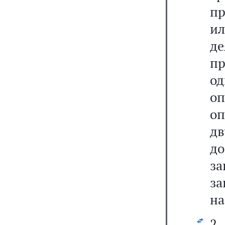
пр
и
де
пр
од
оп
оп
дв
д
за
за
на
2.