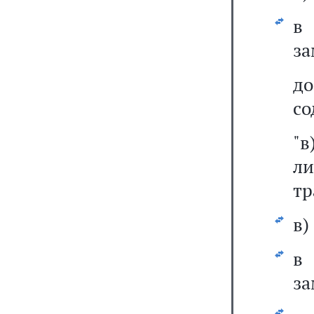
за
д
со
"в
л
тр
в)
за