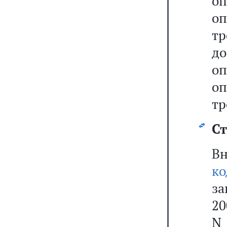
оп
оп
тр
до
оп
оп
тр
Ст
В
ко
за
20
N 