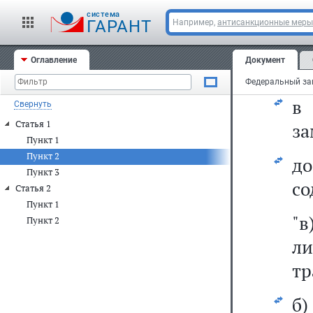
Ко
cистема
ГАРАНТ
Например,
антисанкционные меры
2)
Оглавление
Документ
а)
Свернуть
Статья 1
за
Пункт 1
Пункт 2
д
Пункт 3
со
Статья 2
Пункт 1
"в
Пункт 2
л
тр
б)