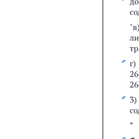
д
со
"в
л
тр
г)
26
26
3
со
"