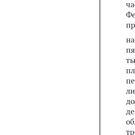
ча
Ф
пр
на
пя
ты
пл
пе
ли
до
де
о
тр