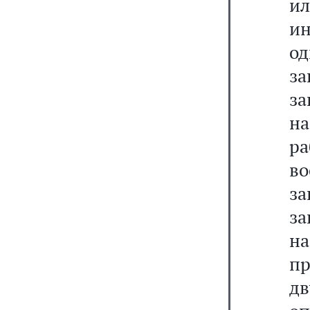
и
ин
од
за
за
на
р
во
за
за
н
пр
д