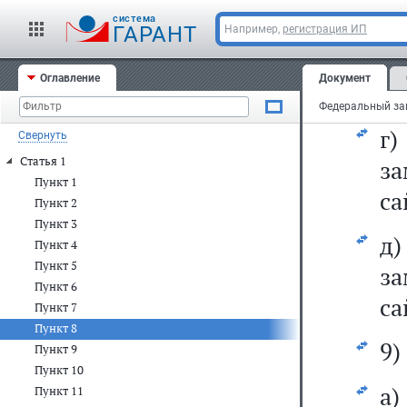
cистема
в
ГАРАНТ
Например,
регистрация ИП
з
Оглавление
Документ
са
г
Свернуть
Статья 1
з
Пункт 1
са
Пункт 2
Пункт 3
д
Пункт 4
Пункт 5
з
Пункт 6
са
Пункт 7
Пункт 8
9)
Пункт 9
Пункт 10
а
Пункт 11