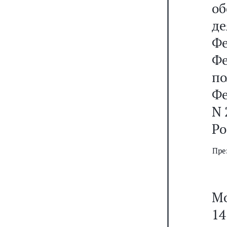
о
д
Ф
Фе
п
Фе
N 
Ро
Пре
Мо
14