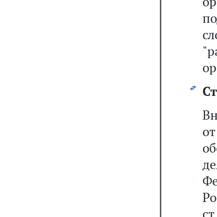
о
по
сл
"
ор
Ст
Вн
от
о
д
Фе
Р
ст