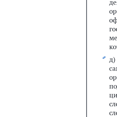
д
о
о
го
м
ко
д
са
о
по
ци
с
сл