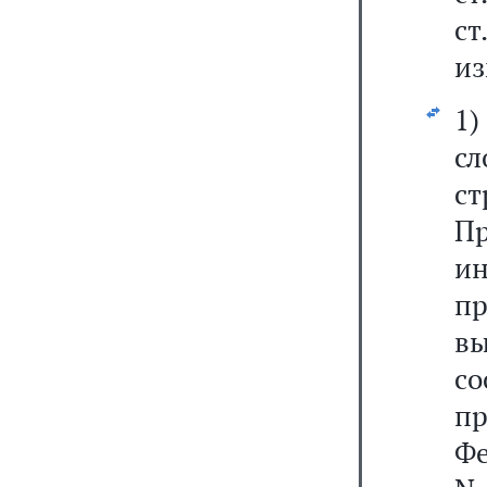
ст
из
1
сл
с
Пр
и
п
в
с
п
Фе