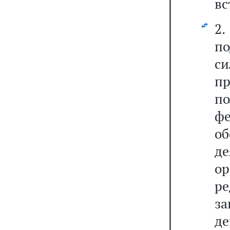
вс
2
п
си
п
п
ф
о
де
ор
р
з
д