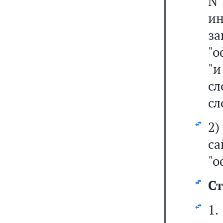
N
и
з
"о
"и
сл
сл
2
с
"о
Ст
1