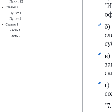
Пункт 12
"
Статья 2
оф
Пункт 1
Пункт 2
б)
Статья 3
Часть 1
с
Часть 2
су
в
з
са
г
со
"