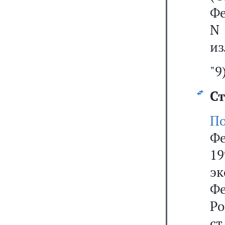
Фе
N 
из
"9
Ст
П
Ф
19
э
Фе
Р
ст