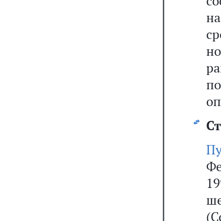
с
н
с
но
р
п
оп
Ст
П
Ф
19
ш
(С