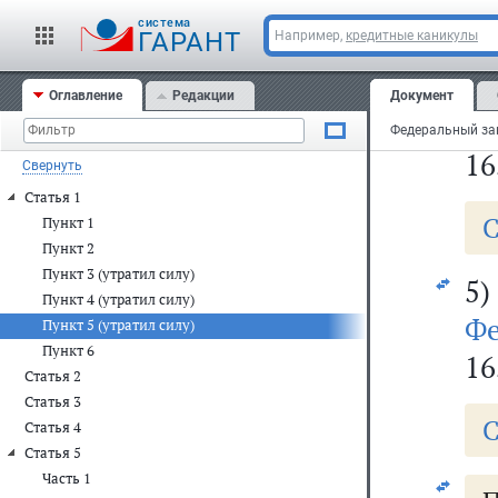
С
cистема
ГАРАНТ
Например,
кредитные каникулы
4)
Оглавление
Редакции
Документ
Фе
16
Свернуть
Статья 1
С
Пункт 1
Пункт 2
Пункт 3 (утратил силу)
5)
Пункт 4 (утратил силу)
Фе
Пункт 5 (утратил силу)
Пункт 6
16
Статья 2
Статья 3
С
Статья 4
Статья 5
Часть 1