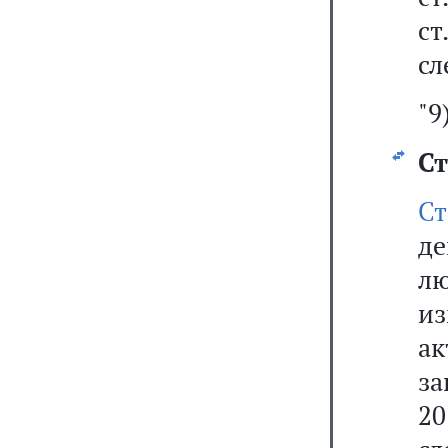
ст
сл
"9
Ст
Ст
д
лю
из
ак
за
20