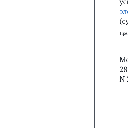
у
эл
(с
Пре
Мо
28
N 