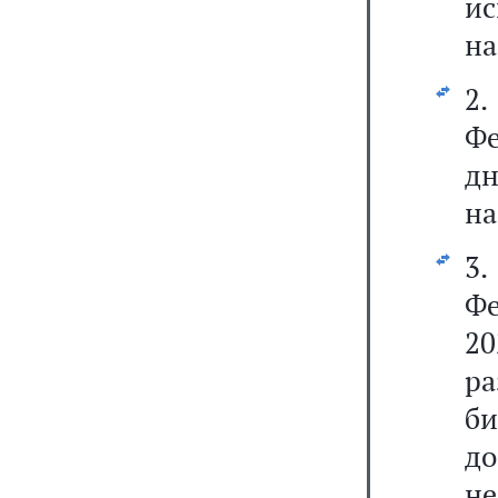
и
на
2
Фе
на
3.
Ф
2
ра
б
д
н