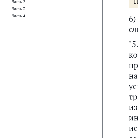
П
Часть 2
Часть 3
Часть 4
6
сл
"
ко
п
на
у
т
из
и
ис