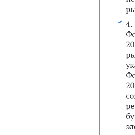
ры
4.
Ф
2
р
у
Ф
20
с
р
б
эл