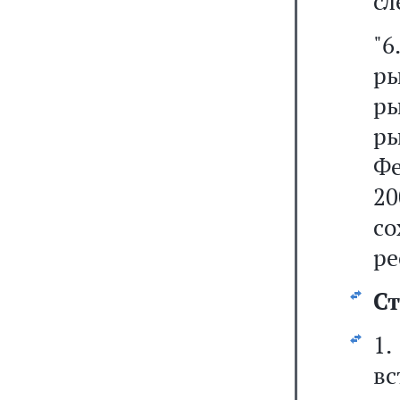
сл
"
р
р
р
Ф
20
с
ре
Ст
1
вс