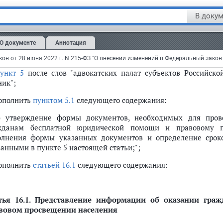
сти в
Федеральный закон
от 21 ноября 2011 года N 324-ФЗ 
рации" (Собрание законодательства Российской Федерации, 2011,
В докум
 4134) следующие изменения:
статье 11
:
О документе
Аннотация
ункт 4
после слов "государственных юридических бюро" дополн
ункт 5
после слов "адвокатских палат субъектов Российско
ник";
дополнить
пунктом 5.1
следующего содержания:
1) утверждение формы документов, необходимых для пров
жданам бесплатной юридической помощи и правовому п
олнения формы указанных документов и определение сроко
занными в пункте 5 настоящей статьи;";
дополнить
статьей 16.1
следующего содержания:
тья 16.1.
Представление информации об оказании граж
вовом просвещении населения