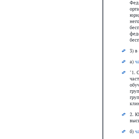
Фед
орг
юри
нег
бес
фед
бес
3) в
а)
ч
"1.
час
обу
гру
гру
кли
2. 
выс
б)
ч