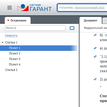
Вне
Феде
cистема
ГАРАНТ
Например,
технологический сбор
ст.
1) в
Оглавление
Документ
а)
п
б)
п
Свернуть
кли
Статья 1
в) 
Пункт 1
Пункт 2
"5.
Пункт 3
гра
Пункт 4
зап
Статья 2
ука
2) 
"
Ста
пра