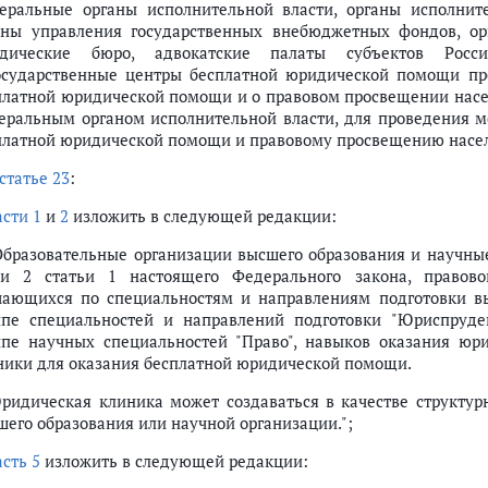
еральные органы исполнительной власти, органы исполнит
аны управления государственных внебюджетных фондов, ор
дические бюро, адвокатские палаты субъектов Росс
осударственные центры бесплатной юридической помощи п
платной юридической помощи и о правовом просвещении насе
еральным органом исполнительной власти, для проведения м
платной юридической помощи и правовому просвещению насел
статье 23
:
асти 1
и
2
изложить в следующей редакции:
 Образовательные организации высшего образования и научны
ти 2 статьи 1 настоящего Федерального закона, правов
чающихся по специальностям и направлениям подготовки в
ппе специальностей и направлений подготовки "Юриспруде
ппе научных специальностей "Право", навыков оказания ю
ники для оказания бесплатной юридической помощи.
Юридическая клиника может создаваться в качестве структур
шего образования или научной организации.";
асть 5
изложить в следующей редакции: