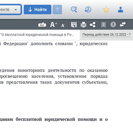
"О бесплатной юридической помощи в Российской
 N 48, ст. 6725; 2013, N 27, ст. 3477; 2019, N 30,
енте
Найти
ить словами ", юридических клиник";
Федеральный закон от 28 июня 2022 г. N 215-ФЗ "О внесении изменений в Федеральный закон "О бесплатной юридической помощи в Российской Федерации"
Период действия 26.12.2022 - ?
й Федерации" дополнить словами ", юридических
едения мониторинга деятельности по оказанию
росвещению населения, установление порядка
в представления таких документов субъектами,
данам бесплатной юридической помощи и о