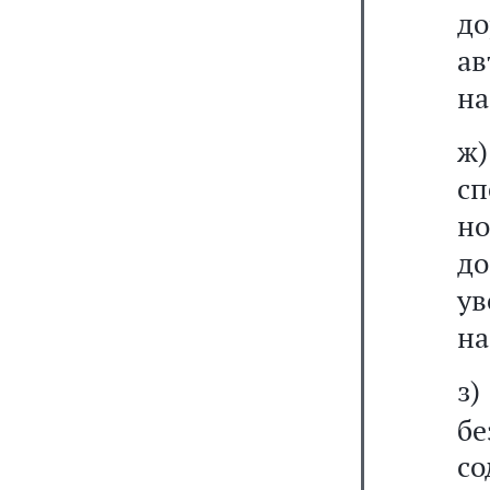
до
а
на
ж
сп
н
до
у
на
з)
бе
с