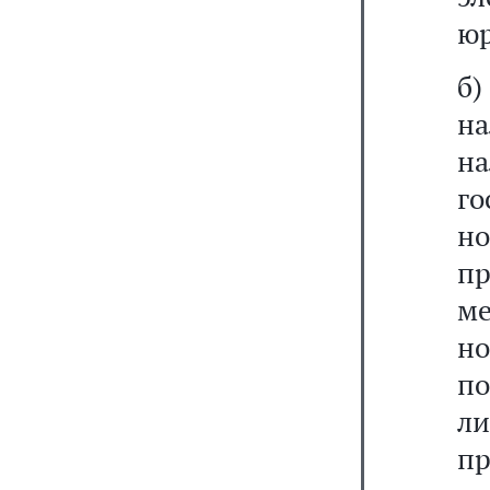
юр
б
н
н
г
н
пр
ме
н
по
л
пр