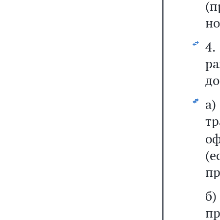
(п
но
4.
р
до
а)
т
оф
(е
пр
б)
п