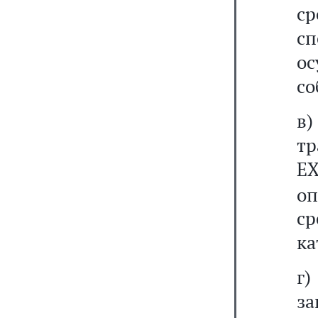
с
сп
о
со
в
тр
EX
оп
с
ка
г
з