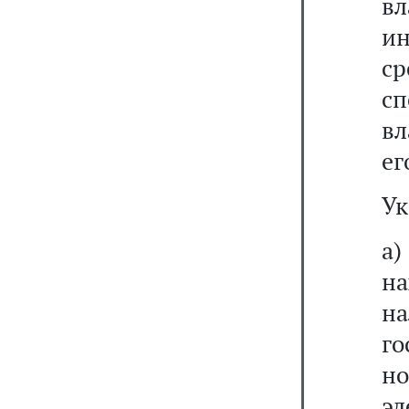
вл
ин
с
с
вл
ег
Ук
а)
на
н
г
н
эл