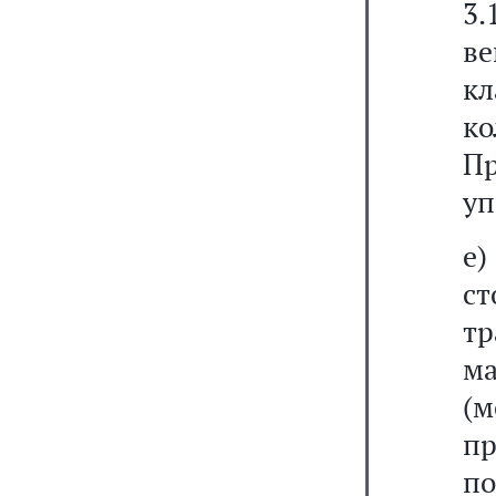
3.
в
к
к
П
уп
е)
с
т
м
(
пр
по