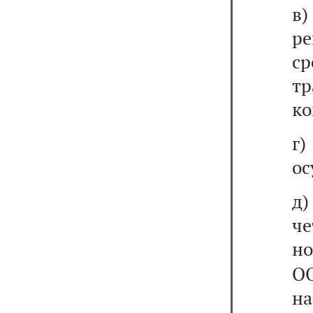
в)
ре
с
т
ко
г
ос
д)
ч
н
О
на