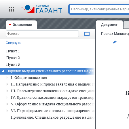
За
cистема
ГАРАНТ
Например,
антисанкционные меры
20
Оглавление
Документ
Ре
Свернуть
Пункт 1
Пункт 2
Пункт 3
Порядок выдачи специального разрешения на движение по автомоби
I. Общие положения
II. Направление и прием заявления о выдаче специального разр
III. Рассмотрение заявления о выдаче специального разрешения
IV. Правила согласования маршрутов транспортных средств, осу
V. Оформление и выдача специального разрешения
VI. Переоформление специального разрешения
Приложение. Специальное разрешение на движение по автомобил