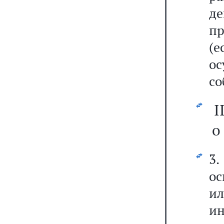
де
пр
(е
о
со
I
о
3.
ос
и
и