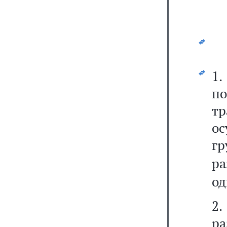
1.
п
т
о
г
ра
од
2
р