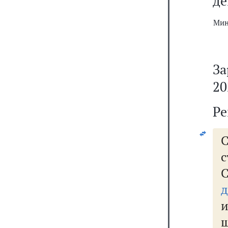
де
Мин
За
20
Ре
с
С