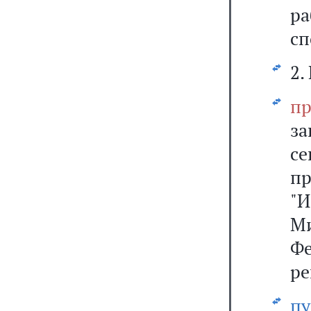
ра
сп
2.
пр
з
се
п
"И
М
Ф
ре
п