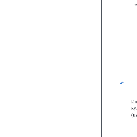
Ин
ку
(н