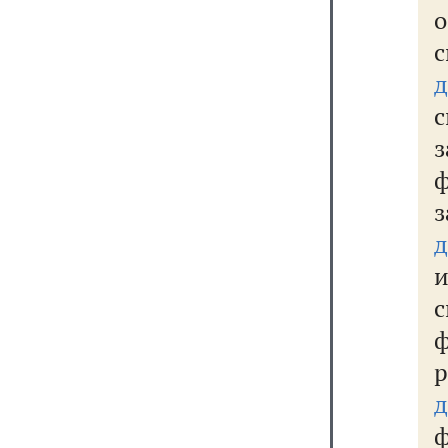
с
д
ф
р
д