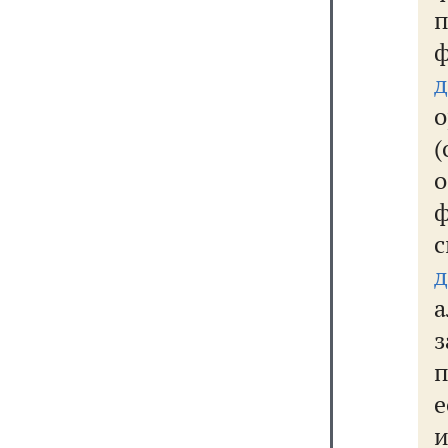
п
ф
д
(
с
д
а
з
п