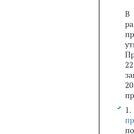
В
р
п
у
Пр
2
за
20
пр
1
пр
п