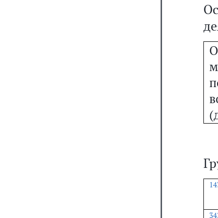
Ос
де
О
м
п
в
(
Гр
14
34