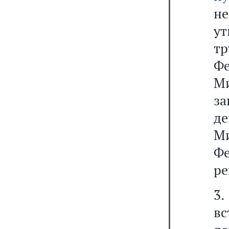
не
ут
тр
Ф
М
з
де
М
Ф
ре
3.
вс