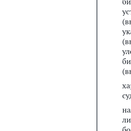
б
у
(в
ук
(в
у
би
(в
ха
су
на
ли
бо