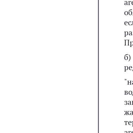
аг
о
е
р
Пр
б
ре
"
в
з
ж
те
аг