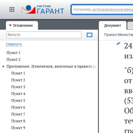
2
cистема
п
ГАРАНТ
Например,
антисанкционные меры
(р
Оглавление
Документ
сл
2
Свернуть
Пункт 1
из
Пункт 2
Приложение. Изменения, вносимые в правила рыболовства для Запад
"б
Пункт 1
от
Пункт 2
Пункт 3
вв
Пункт 4
(5
Пункт 5
Пункт 6
О
Пункт 7
те
Пункт 8
Пункт 9
гр