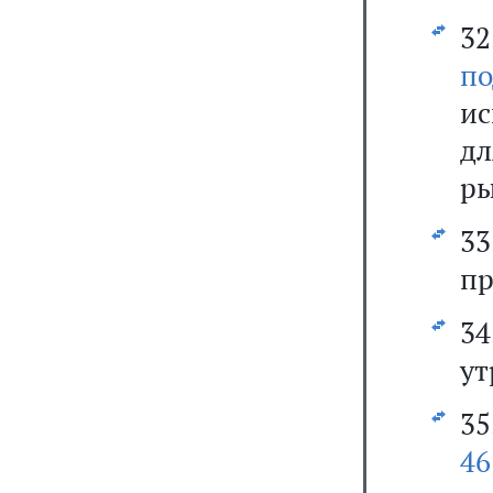
3
по
ис
д
ры
33
пр
3
ут
3
46