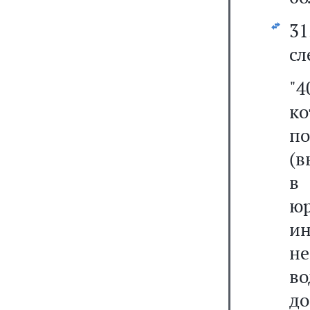
3
сл
"4
к
по
(в
в
ю
ин
не
во
до