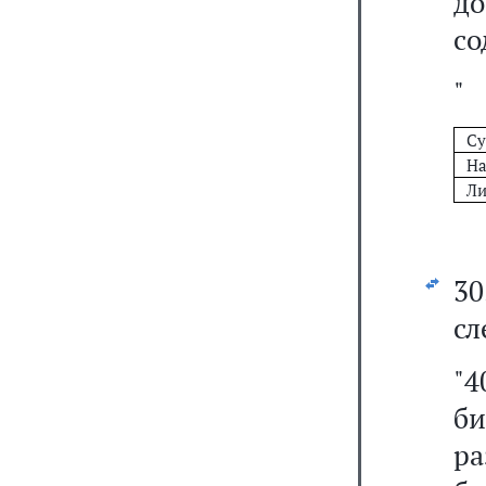
д
со
"
Су
Н
Ли
3
сл
"
б
ра