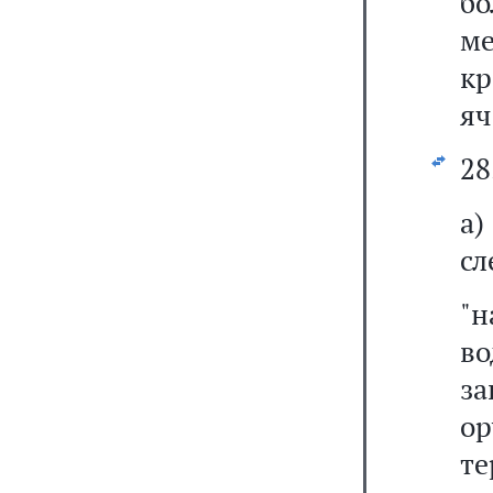
бо
ме
кр
яч
28
сл
"
в
за
ор
те