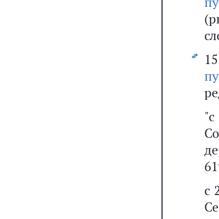
п
(р
сл
15
пу
ре
"с
С
де
61
с 
Се