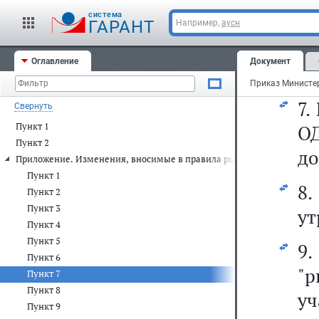
cистема
б
ГАРАНТ
Например,
аусн
(р
Оглавление
Документ
сл
7.
Свернуть
Пункт 1
О
Пункт 2
до
Приложение. Изменения, вносимые в правила рыболовства для Запад
Пункт 1
8
Пункт 2
Пункт 3
ут
Пункт 4
Пункт 5
9
Пункт 6
"
Пункт 7
Пункт 8
уч
Пункт 9