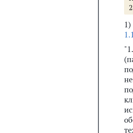
2
1
1.
"1
(
п
н
по
к
и
о
т