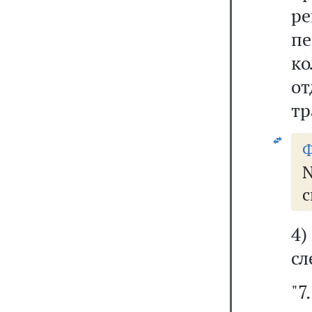
р
пе
к
от
тр
Ф
N
с
4
сл
"