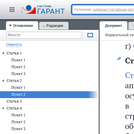
к
cистема
ср
ГАРАНТ
Например,
административные рег
чи
Оглавление
Редакции
Документ
уп
г)
Свернуть
Статья 1
Ст
Пункт 1
Пункт 2
С
Пункт 3
Статья 2
ап
Пункт 1
ос
Пункт 2
Статья 3
в
Статья 4
с
Пункт 1
Пункт 2
о
Пункт 3