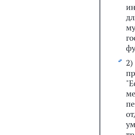
ин
дл
м
г
фу
пр
"
ме
п
от
ум
тр