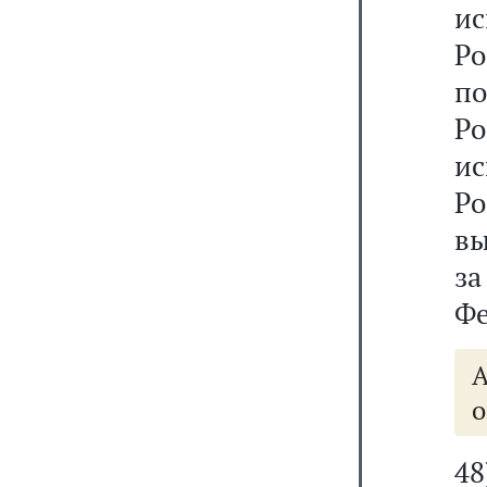
и
Ро
по
Р
и
Ро
вы
з
Фе
А
о
4