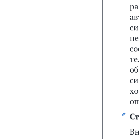
р
а
с
пе
с
т
о
с
х
оп
Ст
В