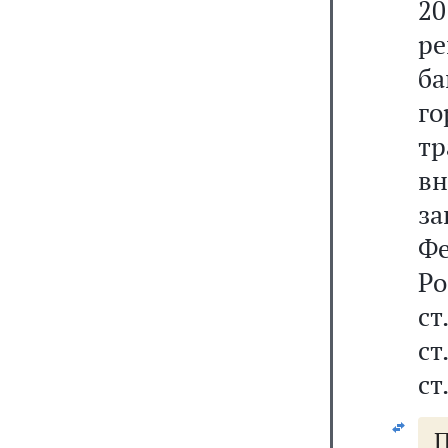
2
р
б
г
тр
в
з
Фе
Р
ст
ст
ст
П