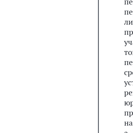
п
п
л
п
у
т
п
с
у
ре
ю
п
на
а