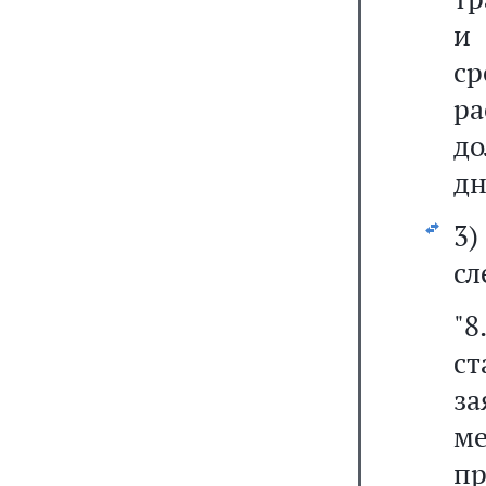
и
с
ра
д
дн
3
сл
"8
с
з
м
п