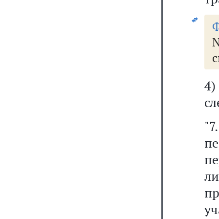
Ф
N
с
4
сл
"
п
п
л
п
у