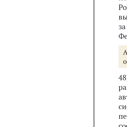
Ро
вы
з
Фе
А
о
4
р
а
с
пе
с