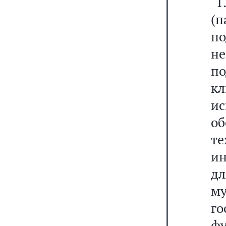
"1
(
п
н
по
к
и
о
т
ин
дл
м
г
фу