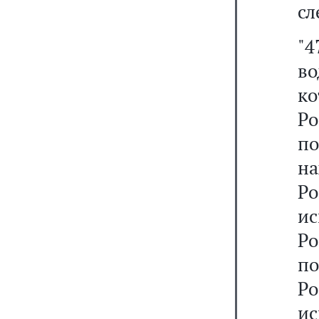
сл
"4
во
ко
Ро
п
н
Р
и
Ро
по
Р
и