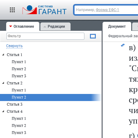
о
cистема
сп
ГАРАНТ
Например,
Форма ЕФС-1
уп
Оглавление
Редакции
Документ
ча
в
Свернуть
Статья 1
и
Пункт 1
"С
Пункт 2
Пункт 3
т
Статья 2
к
Пункт 1
ср
Пункт 2
Статья 3
чи
Статья 4
уп
Пункт 1
Пункт 2
Пункт 3
г)