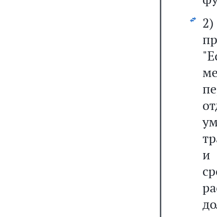
пр
"
ме
п
от
ум
тр
и
с
ра
д