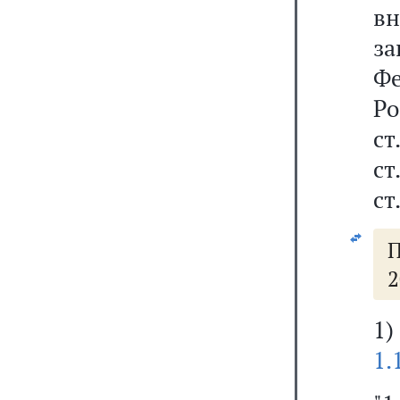
в
з
Фе
Р
ст
ст
ст
П
2
1
1.