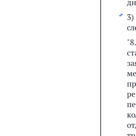
дн
3
сл
"8
с
з
м
п
р
пе
к
от
тр