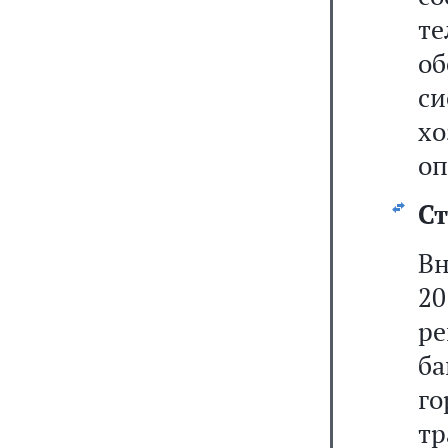
т
о
с
х
оп
Ст
В
2
р
б
г
тр