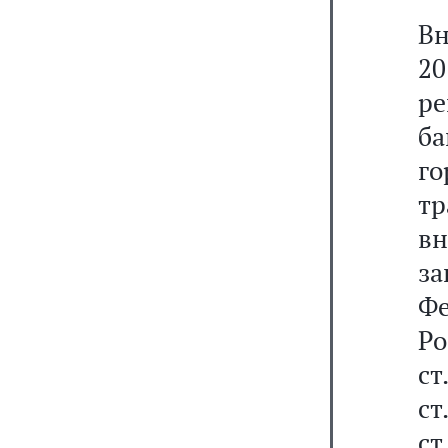
В
2
р
б
г
тр
в
з
Фе
Р
ст
ст
ст