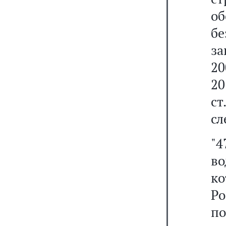
о
бе
за
20
20
ст
сл
"4
во
ко
Ро
п