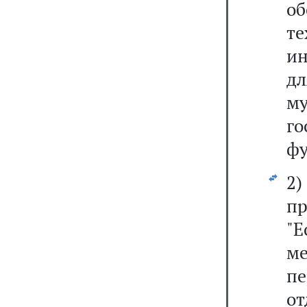
о
т
ин
дл
м
г
фу
пр
"
ме
п
от