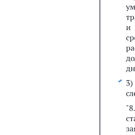
ум
тр
и
с
ра
д
дн
3
сл
"8
с
з