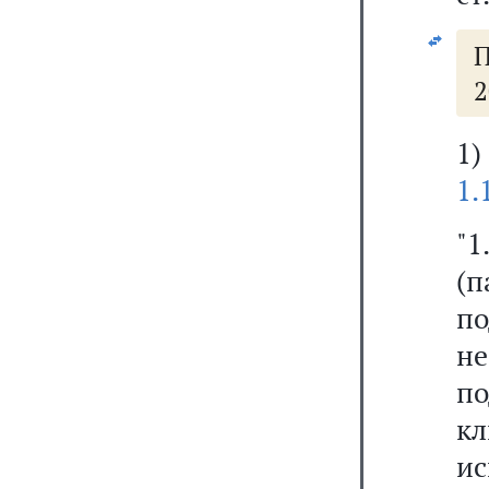
П
2
1
1.
"1
(
п
н
по
к
и