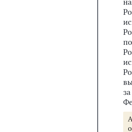
н
Р
и
Ро
по
Р
и
Ро
вы
з
Фе
А
о