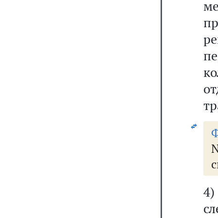
м
п
р
пе
к
от
тр
Ф
N
с
4
сл