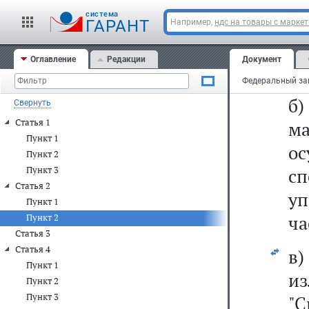
2)
cистема
ГАРАНТ
Например,
ндс на товары с марке
а
Оглавление
Редакции
Документ
за
б
Свернуть
Статья 1
м
Пункт 1
о
Пункт 2
Пункт 3
сп
Статья 2
уп
Пункт 1
ча
Пункт 2
Статья 3
Статья 4
в
Пункт 1
и
Пункт 2
Пункт 3
"С