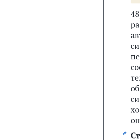
4
р
а
с
пе
с
т
о
с
х
оп
Ст