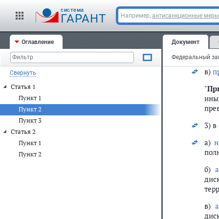
нак
cистема
ГАРАНТ
Например,
антисанкционные меры
ино
вос
до ч
Оглавление
Документ
б)
ч
в)
п
Свернуть
Статья 1
"
Пр
ины
Пункт 1
пре
Пункт 2
Пункт 3
3) в
Статья 2
а)
н
Пункт 1
пол
Пункт 2
б)
а
дис
тер
в)
а
дис