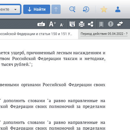
ысяч рублей или в размере заработной платы или
енте
Найти
о обязательными работами на срок до четырехсот
двух лет, либо принудительными работами на срок
Федеральный закон от 25 марта 2022 г. N 63-ФЗ "О внесении изменений в Уголовный кодекс Российской Федерации и статьи 150 и 151 Уголовно-процессуального кодекса Российской Федерации"
Период действия 05.04.2022 - ?
ается ущерб, причиненный лесным насаждениям и
твом Российской Федерации таксам и методике,
тысяч рублей.";
твенными органами Российской Федерации своих
" дополнить словами "а равно направленные на
ской Федерации своих полномочий за пределами
" дополнить словами "а равно направленные на
ской Федерации своих полномочий за пределами