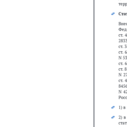
тер
Ста
Вн
Феде
ст. 
2833
ст. 
ст. 
N 53
ст. 
ст. 
N 27
ст. 
8456
N 42
Рос
1) в
2) 
стат