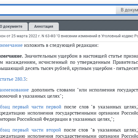
азывается штрафом в размере от трехсот тысяч до пятисот т
В докум
го дохода осужденного за период от двух до трех лет, либ
ьмидесяти часов, либо исправительными работами на срок до 
етырех лет, либо лишением свободы на тот же срок.";
О документе
Аннотация
асть вторую
признать утратившей силу;
римечание
изложить в следующей редакции:
имечание.
Значительным ущербом в настоящей статье призн
м насаждениям, исчисленный по утвержденным Правительс
вышающий десять тысяч рублей, крупным ущербом - пятьдесят 
статье 280.3
:
аименование
дополнить словами "или исполнения государс
номочий в указанных целях";
бзац первый части первой
после слов "в указанных целях,
кредитацию исполнения государственными органами Россий
ритории Российской Федерации в указанных целях,";
бзац первый части второй
после слов "в указанных целях,
кредитацию исполнения государственными органами Россий