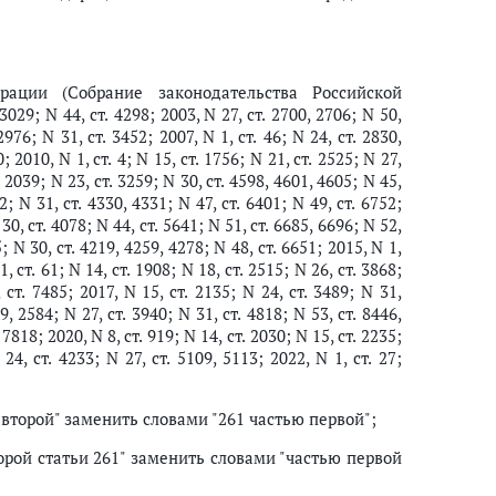
ации (Собрание законодательства Российской
3029; N 44, ст. 4298; 2003, N 27, ст. 2700, 2706; N 50,
2976; N 31, ст. 3452; 2007, N 1, ст. 46; N 24, ст. 2830,
; 2010, N 1, ст. 4; N 15, ст. 1756; N 21, ст. 2525; N 27,
. 2039; N 23, ст. 3259; N 30, ст. 4598, 4601, 4605; N 45,
2; N 31, ст. 4330, 4331; N 47, ст. 6401; N 49, ст. 6752;
 30, ст. 4078; N 44, ст. 5641; N 51, ст. 6685, 6696; N 52,
5; N 30, ст. 4219, 4259, 4278; N 48, ст. 6651; 2015, N 1,
1, ст. 61; N 14, ст. 1908; N 18, ст. 2515; N 26, ст. 3868;
 ст. 7485; 2017, N 15, ст. 2135; N 24, ст. 3489; N 31,
69, 2584; N 27, ст. 3940; N 31, ст. 4818; N 53, ст. 8446,
 7818; 2020, N 8, ст. 919; N 14, ст. 2030; N 15, ст. 2235;
24, ст. 4233; N 27, ст. 5109, 5113; 2022, N 1, ст. 27;
 второй" заменить словами "261 частью первой";
орой статьи 261" заменить словами "частью первой