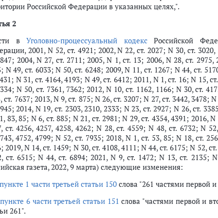
ритории Российской Федерации в указанных целях,".
тья 2
ести в
Уголовно-процессуальный кодекс
Российской Федер
рации, 2001, N 52, ст. 4921; 2002, N 22, ст. 2027; N 30, ст. 3020, 
4847; 2004, N 27, ст. 2711; 2005, N 1, ст. 13; 2006, N 28, ст. 2975, 
; N 49, ст. 6033; N 50, ст. 6248; 2009, N 11, ст. 1267; N 44, ст. 5170
3431; N 31, ст. 4164, 4193; N 49, ст. 6412; 2011, N 1, ст. 16; N 15, ст
6334; N 50, ст. 7361, 7362; 2012, N 10, ст. 1162, 1166; N 30, ст. 417
, ст. 7637; 2013, N 9, ст. 875; N 26, ст. 3207; N 27, ст. 3442, 3478; N
6945; 2014, N 19, ст. 2303, 2310, 2333; N 23, ст. 2927; N 26, ст. 338
81, 83, 85; N 6, ст. 885; N 21, ст. 2981; N 29, ст. 4354, 4391; 2016, N 
, ст. 4256, 4257, 4258, 4262; N 28, ст. 4559; N 48, ст. 6732; N 52,
4743, 4752, 4799; N 52, ст. 7935; 2018, N 1, ст. 53, 85; N 18, ст. 25
; 2019, N 14, ст. 1459; N 30, ст. 4108, 4111; N 44, ст. 6175; N 52, ст.
, ст. 6515; N 44, ст. 6894; 2021, N 9, ст. 1472; N 13, ст. 2135; N 
сийская газета, 2022, 9 марта) следующие изменения:
пункте 1 части третьей статьи 150
слова "261 частями первой и
в
пункте 6 части третьей статьи 151
слова "частями первой и вт
ьи 261".