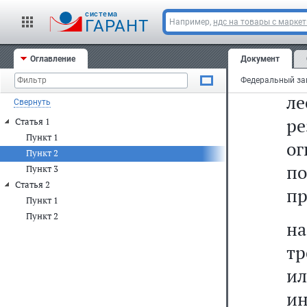
cистема
а
ГАРАНТ
Например,
ндс на товары с марке
ре
Оглавление
Документ
"
ле
Свернуть
ре
Статья 1
Пункт 1
о
Пункт 2
по
Пункт 3
Статья 2
пр
Пункт 1
Пункт 2
н
тр
и
ин