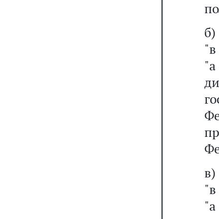
по
б
"в
"
д
го
Ф
п
Фе
в
"в
"