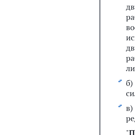
дв
р
в
ис
д
ра
ли
б
си
в
ре
"
П