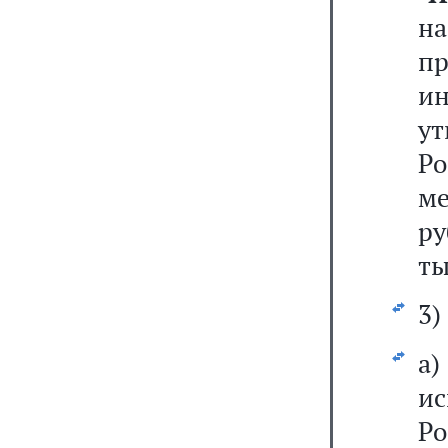
н
п
и
у
Р
м
ру
ты
3)
а)
ис
Р