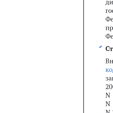
д
го
Ф
п
Фе
Ст
В
ко
за
20
N 
N 
N 