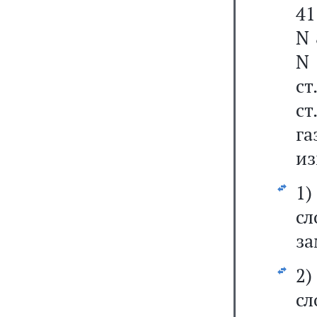
41
N 
N 
ст
ст
г
из
1
сл
за
2
сл