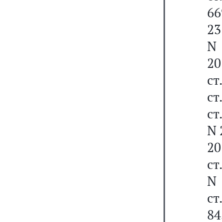
66
23
N 
20
ст
ст
ст
N 
20
ст
N 
ст
84