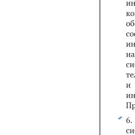
и
к
об
со
и
н
с
те
и
и
Пр
6
си