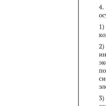
4
ос
1
ко
2
и
э
п
с
эл
3