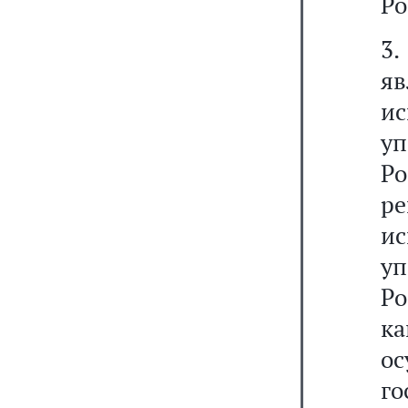
Ро
3
я
и
у
Р
р
и
у
Ро
ка
о
го