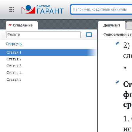
cистема
ГАРАНТ
Например,
кредитные каникулы
2
Оглавление
Документ
1)
2
Свернуть
Статья 1
сл
Статья 2
Статья 3
"
Статья 4
Статья 5
Ст
ф
с
1.
и