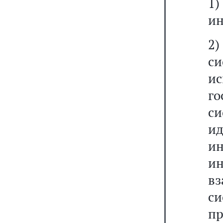
1)
и
2)
с
и
г
с
и
и
ин
в
с
п