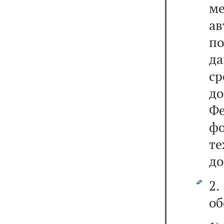
м
а
по
д
ср
до
Ф
ф
те
до
2
об