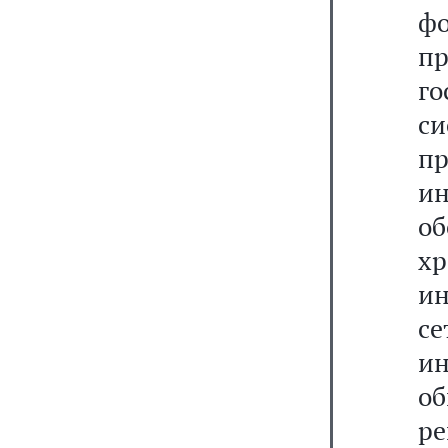
ф
п
г
с
п
и
об
хр
и
с
ин
о
ре