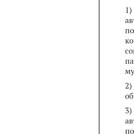
1)
а
п
ко
со
п
му
2)
об
3
а
по