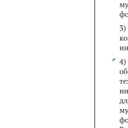
м
фо
3)
ко
и
4)
о
т
ин
дл
м
фо