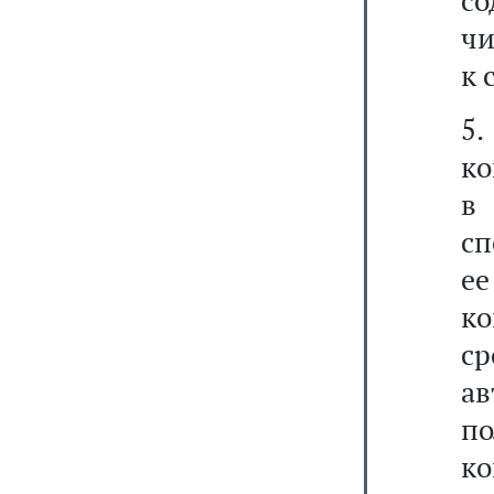
со
чи
к 
5
ко
в 
сп
е
ко
ср
а
п
к