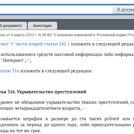
азывается лишением свободы на срок до шести лет с лишен
маться определенной деятельностью на срок до десяти лет или 
В докум
ункт "б" части третьей статьи 242
изложить в следующей редак
О документе
Аннотация
 с использованием средств массовой информации либо инф
е сети "Интернет";";
ункт "г" части второй статьи 242.1
изложить в следующей редак
 с использованием средств массовой информации либо информ
 "Интернет", -";
татью 316
изложить в следующей редакции:
ья 316.
Укрывательство преступлений
Заранее не обещанное укрывательство тяжких преступлений, 
тигших четырнадцатилетнего возраста, -
азывается штрафом в размере до ста тысяч рублей или 
жденного за период до одного года, либо принудительными 
оды на тот же срок.