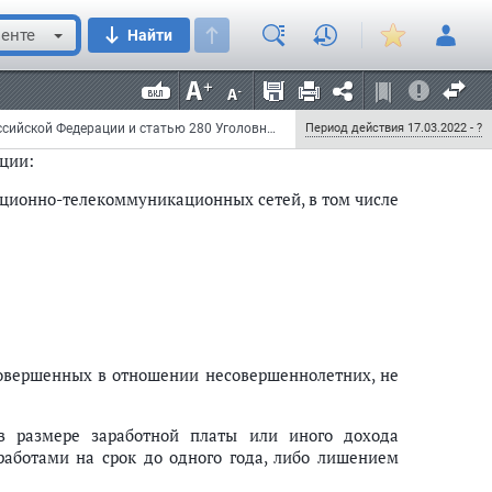
ием права занимать определенные должности или
без такового.";
енте
Найти
ции:
ормационно-телекоммуникационных сетей, в том
Федеральный закон от 6 марта 2022 г. N 38-ФЗ "О внесении изменений в Уголовный кодекс Российской Федерации и статью 280 Уголовно-процессуального кодекса Российской Федерации"
Период действия 17.03.2022 - ?
ции:
ационно-телекоммуникационных сетей, в том числе
совершенных в отношении несовершеннолетних, не
в размере заработной платы или иного дохода
работами на срок до одного года, либо лишением