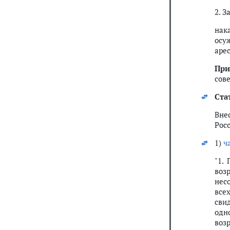
2. 
нак
осу
арес
При
сов
Ста
Вн
Росс
1)
ч
"1.
воз
нес
все
сви
одно
возр