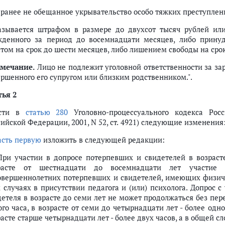
Заранее не обещанное укрывательство особо тяжких преступлен
азывается штрафом в размере до двухсот тысяч рублей ил
жденного за период до восемнадцати месяцев, либо прину
том на срок до шести месяцев, либо лишением свободы на срок
мечание.
Лицо не подлежит уголовной ответственности за за
ершенного его супругом или близким родственником.".
тья 2
ести в
статью 280
Уголовно-процессуального кодекса Росс
ийской Федерации, 2001, N 52, ст. 4921) следующие изменения
асть первую
изложить в следующей редакции:
 При участии в допросе потерпевших и свидетелей в возраст
расте от шестнадцати до восемнадцати лет участие п
овершеннолетних потерпевших и свидетелей, имеющих физиче
х случаях в присутствии педагога и (или) психолога. Допрос
детеля в возрасте до семи лет не может продолжаться без пере
го часа, в возрасте от семи до четырнадцати лет - более одно
асте старше четырнадцати лет - более двух часов, а в общей сл