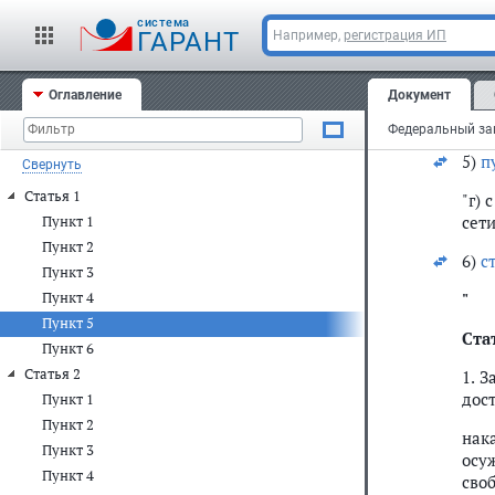
нак
зани
cистема
ГАРАНТ
Например,
регистрация ИП
4)
п
Оглавление
Документ
"б)
числ
5)
п
Свернуть
Статья 1
"г)
сети
Пункт 1
Пункт 2
6)
с
Пункт 3
Пункт 4
"
Пункт 5
Стат
Пункт 6
Статья 2
1. 
дос
Пункт 1
Пункт 2
нак
Пункт 3
осу
Пункт 4
своб