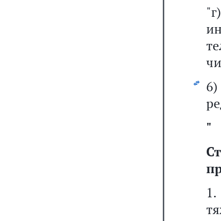
"г
и
т
чи
6
ре
"
С
п
1.
т