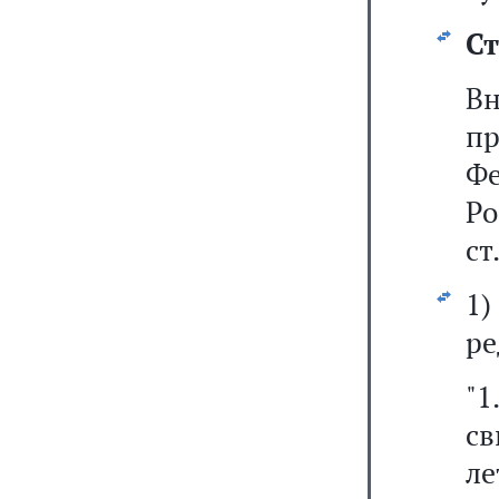
Ст
В
п
Фе
Р
ст
1
ре
"1
св
ле