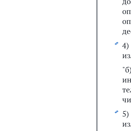
до
оп
оп
де
4
из
"б
и
т
чи
5
из