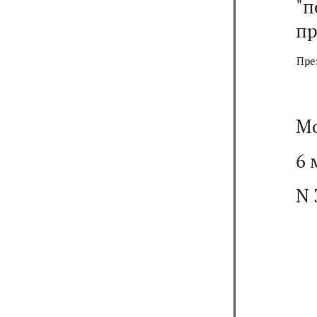
"
пр
Пре
Мо
6 
N 