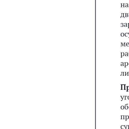
н
д
з
ос
м
р
ар
ли
П
уг
о
п
су