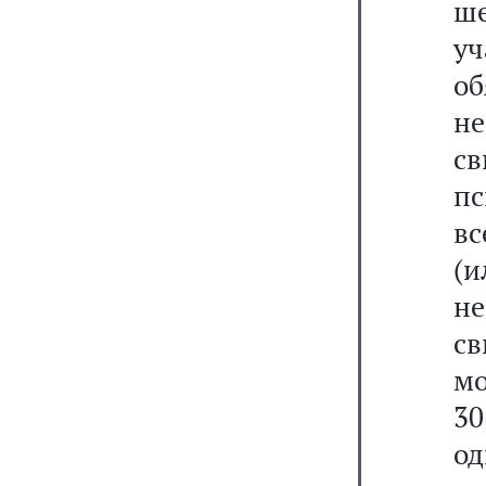
ш
у
о
н
с
пс
вс
(
не
св
мо
30
о