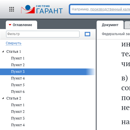
cистема
а
ГАРАНТ
Например,
производственный кале
сг
Оглавление
Документ
б)
и
Свернуть
т
Статья 1
Пункт 1
чи
Пункт 2
Пункт 3
в)
Пункт 4
Пункт 5
с
Пункт 6
п
Статья 2
не
Пункт 1
Пункт 2
Пункт 3
на
Пункт 4