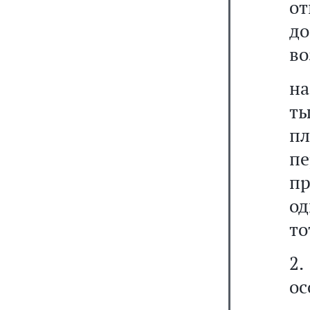
о
д
во
на
ты
пл
п
пр
од
то
2.
ос