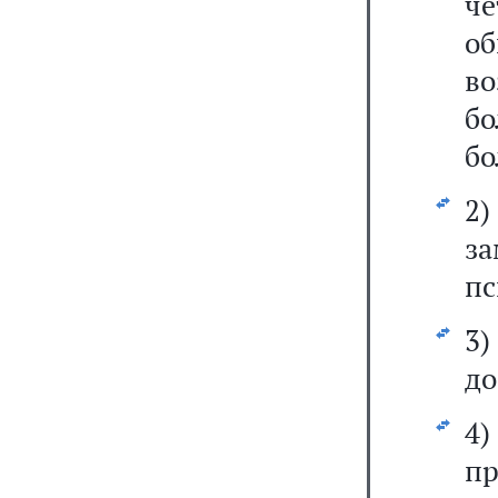
че
об
в
бо
бо
2
з
пс
3
до
4
п