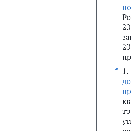
по
Р
2
за
20
пр
1
д
пр
к
т
у
р