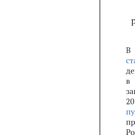
В
ст
де
в
за
20
п
п
Ро