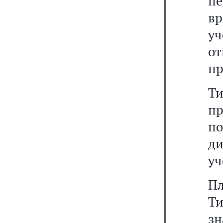
пе
в
у
о
пр
Т
п
п
д
уч
П
Ти
зн