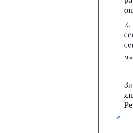
оп
2.
се
се
Мин
За
ян
Ре