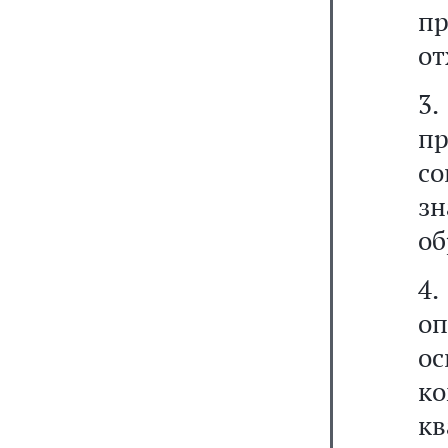
пр
от
3
п
с
з
об
4.
о
о
к
кв