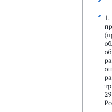
1
п
(п
о
об
р
оп
р
т
29
Ро