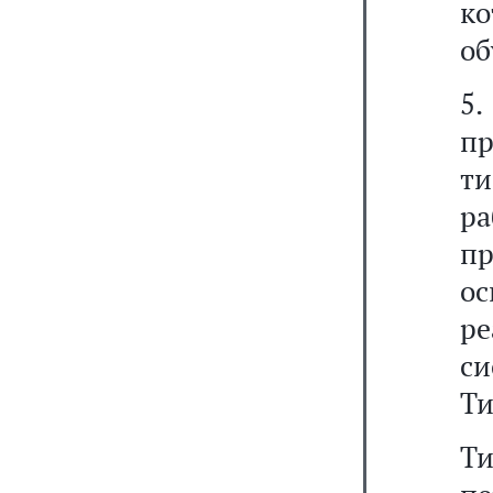
ко
об
5
п
т
р
пр
ос
р
си
Ти
Т