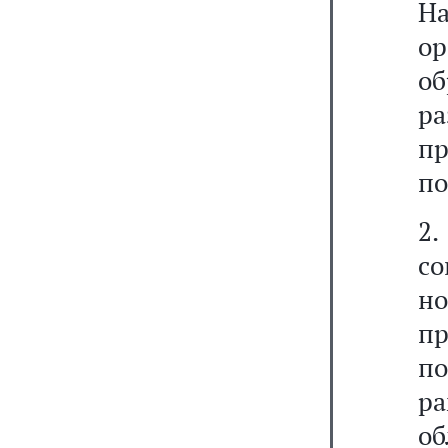
Н
о
о
р
п
по
2
со
н
пр
по
р
о