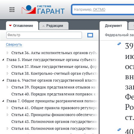
о
Статья 30. Порядок выражения законодательным органом субъек
cистема
с
ГАРАНТ
Например,
ОКТМО
Глава 4. Система исполнительных органов субъекта Российской Федера
Статья 31. Исполнительные органы субъекта Российской Федерац
(С
Статья 32. Высший исполнительный орган субъекта Российской 
Оглавление
Редакции
Документ
Фе
Статья 33. Основные полномочия высшего исполнительного орга
Статья 34. Финансовый орган субъекта Российской Федерации
3
Свернуть
Статья 35. Оценка эффективности деятельности исполнительных 
Статья 36. Акты исполнительных органов субъекта Российской Ф
ию
Глава 5. Иные государственные органы субъекта Российской Федерации
о
Статья 37. Иные государственные органы, формируемые в субъек
Статья 38. Контрольно-счетный орган субъекта Российской Федер
в
Глава 6. Участие органов государственной власти субъекта Российс
з
Статья 39. Порядок представления отзывов на проекты федераль
Статья 40. Порядок представления поправок к проектам федерал
Фе
Глава 7. Общие принципы разграничения полномочий между федераль
Р
Статья 41. Общие правила правового регулирования полномочий 
ст
Статья 42. Принципы финансового обеспечения осуществления п
Статья 43. Полномочия органов государственной власти субъект
Статья 44. Полномочия органов государственной власти субъект
4