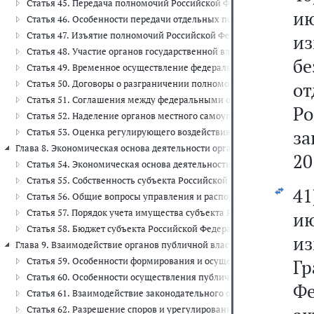
Статья 45. Передача полномочий Российской Федерации по пред
ию
Статья 46. Особенности передачи отдельных полномочий федерал
Статья 47. Изъятие полномочий Российской Федерации, переданн
и
Статья 48. Участие органов государственной власти субъектов 
б
Статья 49. Временное осуществление федеральными органами гос
Статья 50. Договоры о разграничении полномочий
о
Статья 51. Соглашения между федеральными органами исполнител
Р
Статья 52. Наделение органов местного самоуправления отдель
за
Статья 53. Оценка регулирующего воздействия проектов нормати
Глава 8. Экономическая основа деятельности органов публичной власт
20
Статья 54. Экономическая основа деятельности органов публично
Статья 55. Собственность субъекта Российской Федерации
4
Статья 56. Общие вопросы управления и распоряжения имуществ
Статья 57. Порядок учета имущества субъекта Российской Федера
ию
Статья 58. Бюджет субъекта Российской Федерации
и
Глава 9. Взаимодействие органов публичной власти в субъекте Россий
Статья 59. Особенности формирования и осуществления публичной
Гр
Статья 60. Особенности осуществления публичной власти на феде
Фе
Статья 61. Взаимодействие законодательного органа субъекта Р
Статья 62. Разрешение споров и урегулирование разногласий ме