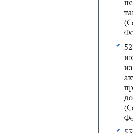
пе
т
(С
Фе
5
ию
из
ак
п
д
(С
Фе
5