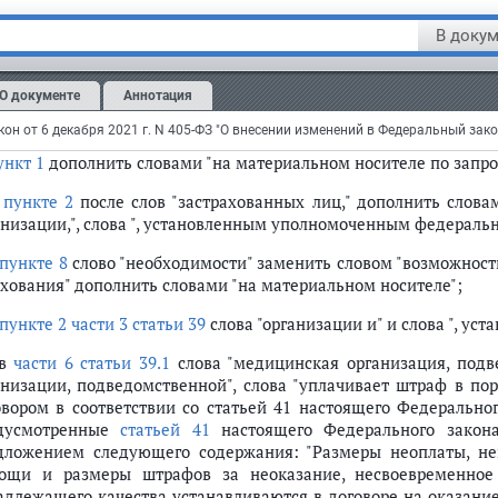
) ведет единый регистр застрахованных лиц в соответствии 
ре обязательного медицинского страхования;";
В докум
ункт 8
вступает в силу
с 1 декабря 2022 г.
О документе
Аннотация
части 2 статьи 38
:
ункт 1
дополнить словами "на материальном носителе по запрос
в
пункте 2
после слов "застрахованных лиц," дополнить слов
анизации,", слова ", установленным уполномоченным федераль
пункте 8
слово "необходимости" заменить словом "возможности
ахования" дополнить словами "на материальном носителе";
пункте 2 части 3 статьи 39
слова "организации и" и слова ", у
 в
части 6 статьи 39.1
слова "медицинская организация, подв
анизации, подведомственной", слова "уплачивает штраф в по
овором в соответствии со статьей 41 настоящего Федерально
дусмотренные
статьей 41
настоящего Федерального закона
дложением следующего содержания: "Размеры неоплаты, не
ощи и размеры штрафов за неоказание, несвоевременное
адлежащего качества устанавливаются в договоре на оказани