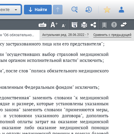
с порядком ведения персонифицированного учета в
енте
Найти
Федеральный закон от 6 декабря 2021 г. N 405-ФЗ "О внесении изменений в Федеральный закон "Об обязательном медицинском страховании в Российской Федерации" и статью 13.2 Федерального закона "Об актах гражданского состояния" (с изменениями и дополнениями)
Актуальная ред. 28.06.2022 - ?
Сравнить с предыдущей
у застрахованного лица или его представителя";
ами "осуществивших выбор страховой медицинской
ным органом исполнительной власти" исключить;
", после слов "полиса обязательного медицинского
становленным Федеральным фондом" исключить;
едомственная" заменить словами "к медицинской
рядке и размере, которые установлены указанным
го закона" заменить словами "применяются меры,
 и условиями указанного договора", дополнить
полной оплаты затрат на оказание медицинской
 оказание либо оказание медицинской помощи
е и оплату медицинской помощи в рамках базовой