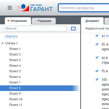
"12
cистема
сфе
ГАРАНТ
Например,
счет-фактура
П
Оглавление
Редакции
Документ
8) в
а)
п
Свернуть
Статья 1
б) 
орг
Пункт 1
Пункт 2
в) в
Пункт 3
стр
Пункт 4
9) в
Пункт 5
Пункт 6
10)
Пункт 7
орг
Пункт 8
дог
Пункт 9
пре
пре
Пункт 10
пом
Пункт 11
нен