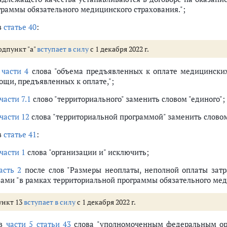
граммы обязательного медицинского страхования.";
в
статье 40
:
одпункт "а"
вступает в силу
с 1 декабря 2022 г.
в
части 4
слова "объема предъявленных к оплате медицинских
ощи, предъявленных к оплате,";
части 7.1
слово "территориального" заменить словом "единого";
части 12
слова "территориальной программой" заменить слово
в
статье 41
:
части 1
слова "организации и" исключить;
асть 2
после слов "Размеры неоплаты, неполной оплаты зат
вами "в рамках территориальной программы обязательного мед
ункт 13
вступает в силу
с 1 декабря 2022 г.
 в
части 5 статьи 43
слова "уполномоченным федеральным орг