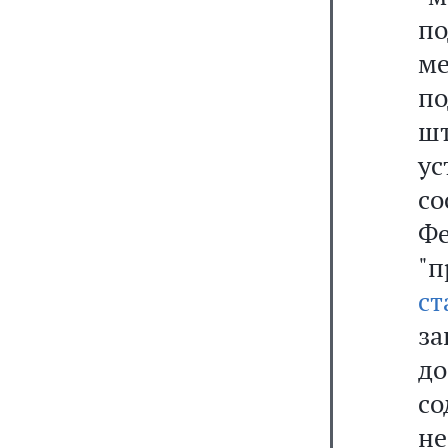
по
м
по
ш
у
со
Фе
"
ст
за
д
с
н