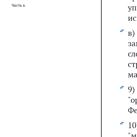
у
Часть 6
ис
в
за
сл
с
ма
9
"о
Фе
1
"