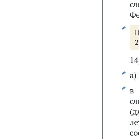
с
Фе
2
14
а)
сл
(д
ле
со