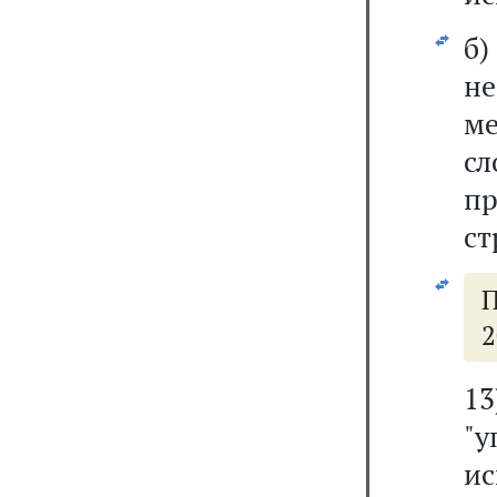
б
н
м
с
пр
ст
2
1
"у
и