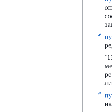
оп
со
за
п
ре
"1
м
ре
ли
п
на