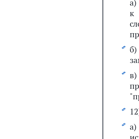
а)
к 
сл
пр
б
за
в
п
"п
12
а
ис