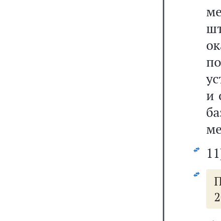
м
шт
о
п
ус
и 
б
ме
11
П
2