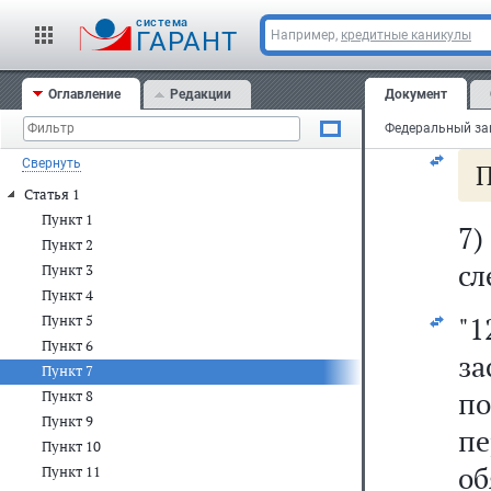
ис
cистема
ГАРАНТ
Например,
кредитные каникулы
6)
Оглавление
Редакции
Документ
28
Свернуть
П
Статья 1
Пункт 1
7
Пункт 2
сл
Пункт 3
Пункт 4
"
Пункт 5
Пункт 6
за
Пункт 7
Пункт 8
Пункт 9
п
Пункт 10
о
Пункт 11