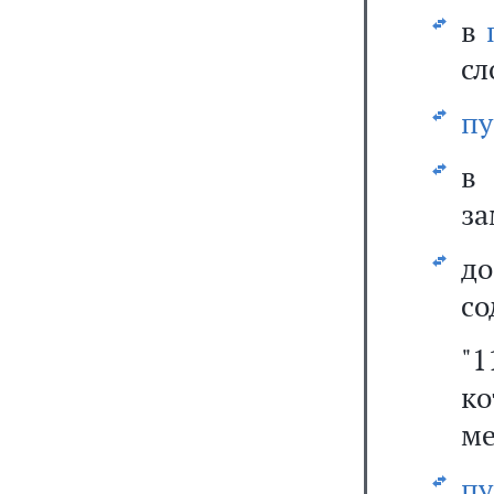
в
сл
пу
за
д
со
"1
к
ме
п