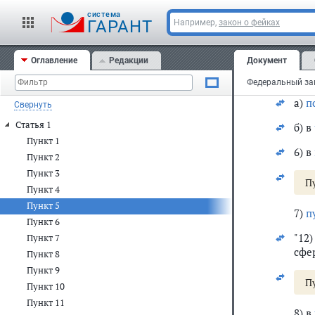
cистема
ГАРАНТ
Например,
закон о фейках
4)
исп
"те
Оглавление
Редакции
Документ
5) в
а)
п
Свернуть
Статья 1
б) в
Пункт 1
6) в
Пункт 2
Пункт 3
П
Пункт 4
Пункт 5
7)
п
Пункт 6
"12
Пункт 7
сфе
Пункт 8
Пункт 9
П
Пункт 10
Пункт 11
8) в