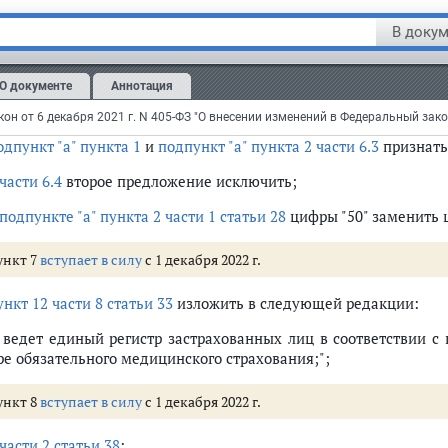
В докум
 в
части 2 статьи 22
слова "Налоговые органы предста
олнительной власти, уполномоченный по контролю и надзору в
рриториальные фонды" заменить словами "Федеральный фонд"
О документе
Аннотация
статье 26
:
одпункт "а" пункта 1
и
подпункт "а" пункта 2 части 6.3
признать
части 6.4
второе предложение исключить;
подпункте "а" пункта 2 части 1 статьи 28
цифры "50" заменить 
ункт 7
вступает в силу
с 1 декабря 2022 г.
ункт 12 части 8 статьи 33
изложить в следующей редакции:
) ведет единый регистр застрахованных лиц в соответствии 
ре обязательного медицинского страхования;";
ункт 8
вступает в силу
с 1 декабря 2022 г.
части 2 статьи 38
: