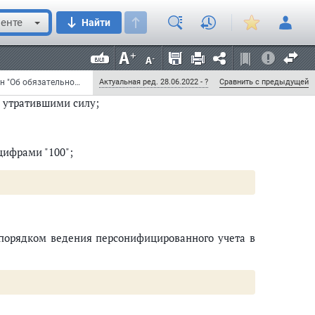
енте
Найти
вляют" заменить словами "Федеральный орган
 области налогов и сборов, представляет", слова
;
Федеральный закон от 6 декабря 2021 г. N 405-ФЗ "О внесении изменений в Федеральный закон "Об обязательном медицинском страховании в Российской Федерации" и статью 13.2 Федерального закона "Об актах гражданского состояния" (с изменениями и дополнениями)
Актуальная ред. 28.06.2022 - ?
Сравнить с предыдущей
 утратившими силу;
цифрами "100";
с порядком ведения персонифицированного учета в