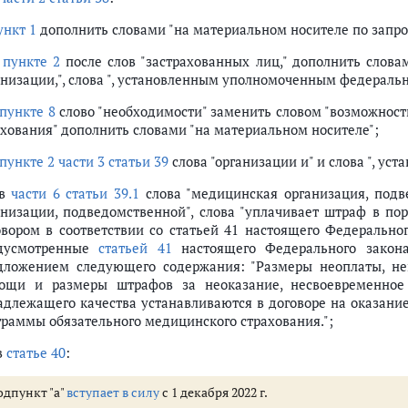
ункт 1
дополнить словами "на материальном носителе по запрос
в
пункте 2
после слов "застрахованных лиц," дополнить слов
анизации,", слова ", установленным уполномоченным федераль
пункте 8
слово "необходимости" заменить словом "возможности
ахования" дополнить словами "на материальном носителе";
пункте 2 части 3 статьи 39
слова "организации и" и слова ", у
 в
части 6 статьи 39.1
слова "медицинская организация, подв
анизации, подведомственной", слова "уплачивает штраф в по
овором в соответствии со статьей 41 настоящего Федерально
дусмотренные
статьей 41
настоящего Федерального закона
дложением следующего содержания: "Размеры неоплаты, не
ощи и размеры штрафов за неоказание, несвоевременное
адлежащего качества устанавливаются в договоре на оказани
граммы обязательного медицинского страхования.";
в
статье 40
:
одпункт "а"
вступает в силу
с 1 декабря 2022 г.