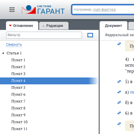
на 
cистема
ГАРАНТ
Например,
счет-фактура
П
Оглавление
Редакции
Документ
3) 
доп
Свернуть
П
Статья 1
4)
Пункт 1
исп
Пункт 2
"те
Пункт 3
Пункт 4
5) в
Пункт 5
а)
п
Пункт 6
Пункт 7
б) в
Пункт 8
6) в
Пункт 9
Пункт 10
П
Пункт 11