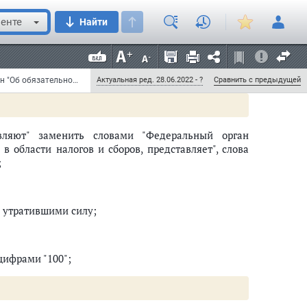
ого медицинского страхования;";
енте
Найти
ловами "Федеральный фонд", после слова "между"
Федеральный закон от 6 декабря 2021 г. N 405-ФЗ "О внесении изменений в Федеральный закон "Об обязательном медицинском страховании в Российской Федерации" и статью 13.2 Федерального закона "Об актах гражданского состояния" (с изменениями и дополнениями)
Актуальная ред. 28.06.2022 - ?
Сравнить с предыдущей
вляют" заменить словами "Федеральный орган
 области налогов и сборов, представляет", слова
;
 утратившими силу;
цифрами "100";