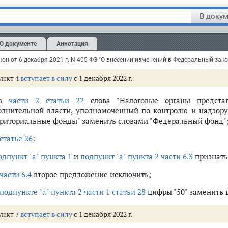
материальном носителе в соответствии с правилами обязательн
В докум
ункт 3
вступает в силу
с 1 декабря 2022 г.
О документе
Аннотация
в
части 4 статьи 17
слова "территориальные фонды" заменить с
олнить словом "федеральным";
ункт 4
вступает в силу
с 1 декабря 2022 г.
 в
части 2 статьи 22
слова "Налоговые органы предста
олнительной власти, уполномоченный по контролю и надзору в
рриториальные фонды" заменить словами "Федеральный фонд"
статье 26
:
одпункт "а" пункта 1
и
подпункт "а" пункта 2 части 6.3
признать
части 6.4
второе предложение исключить;
подпункте "а" пункта 2 части 1 статьи 28
цифры "50" заменить 
ункт 7
вступает в силу
с 1 декабря 2022 г.