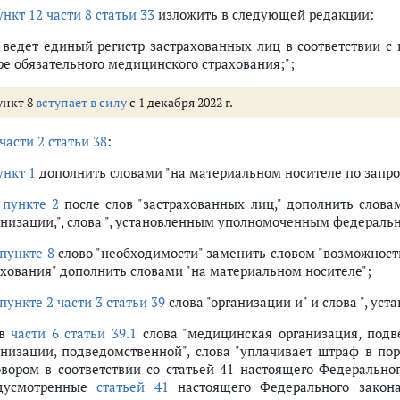
ункт 12 части 8 статьи 33
изложить в следующей редакции:
) ведет единый регистр застрахованных лиц в соответствии 
ре обязательного медицинского страхования;";
ункт 8
вступает в силу
с 1 декабря 2022 г.
части 2 статьи 38
:
ункт 1
дополнить словами "на материальном носителе по запрос
в
пункте 2
после слов "застрахованных лиц," дополнить слов
анизации,", слова ", установленным уполномоченным федераль
пункте 8
слово "необходимости" заменить словом "возможности
ахования" дополнить словами "на материальном носителе";
пункте 2 части 3 статьи 39
слова "организации и" и слова ", у
 в
части 6 статьи 39.1
слова "медицинская организация, подв
анизации, подведомственной", слова "уплачивает штраф в по
овором в соответствии со статьей 41 настоящего Федерально
дусмотренные
статьей 41
настоящего Федерального закона