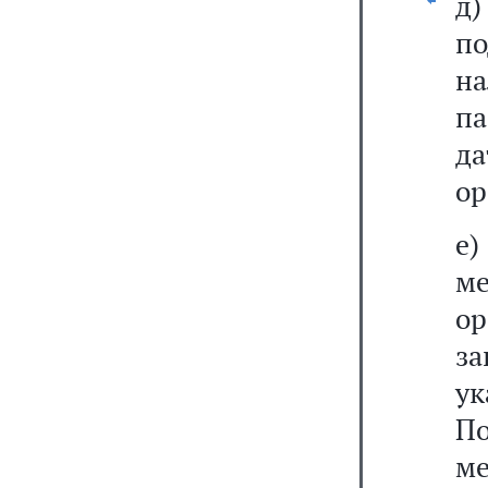
д
п
н
па
да
ор
е
м
ор
з
у
П
ме