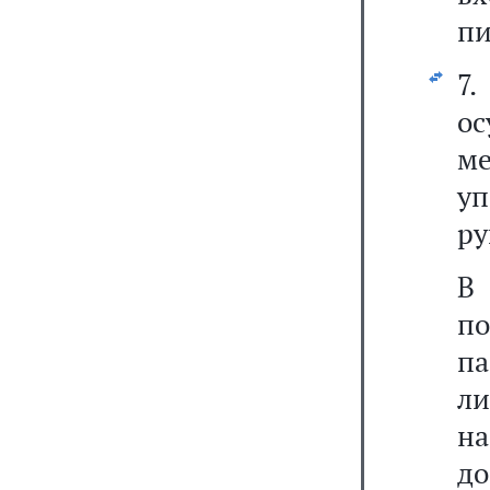
пи
7.
о
м
у
ру
В
п
па
л
н
д