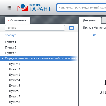
cистема
За
ГАРАНТ
Например,
производственный кале
но
Оглавление
Документ
Ре
Свернуть
Пункт 1
Пункт 2
Пункт 3
Порядок ознакомления пациента либо его законного представителя
Пункт 1
Пункт 2
Пункт 3
Пункт 4
Пункт 5
л
Пункт 6
Пункт 7
Пункт 8