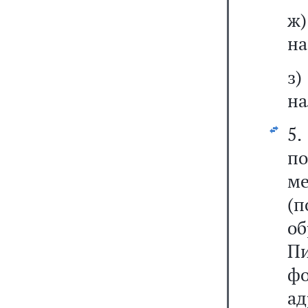
ж)
на
з
на
5.
п
м
(
об
П
ф
ад