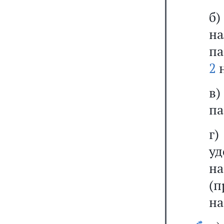
б
н
па
2
н
в
па
г
у
н
(
на