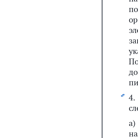
п
о
э
з
у
По
до
пи
4
сл
а
на