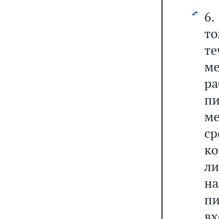
6.
т
те
м
р
п
м
ср
к
л
на
пи
вх