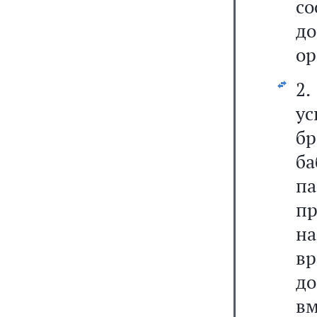
с
д
ор
2.
у
бр
б
п
пр
на
вр
до
в