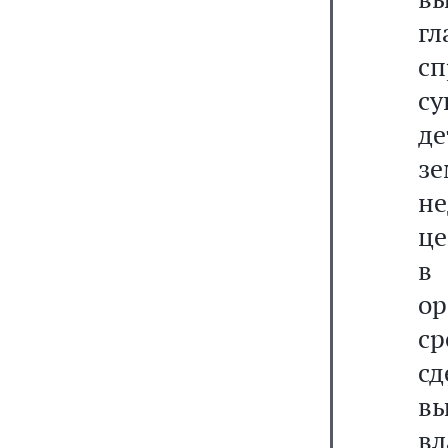
г
с
су
де
зе
не
це
в
ор
с
сд
в
в