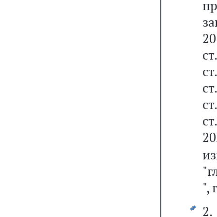
пр
за
20
ст
ст
ст
ст
ст
20
из
"г
",
2.