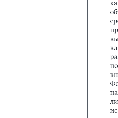
к
об
с
п
в
в
ра
п
в
Фе
н
л
ис