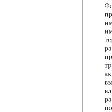
Фе
п
и
им
т
р
пр
тр
ак
в
в
ра
п