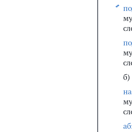
п
м
сл
п
м
сл
б)
на
м
сл
аб