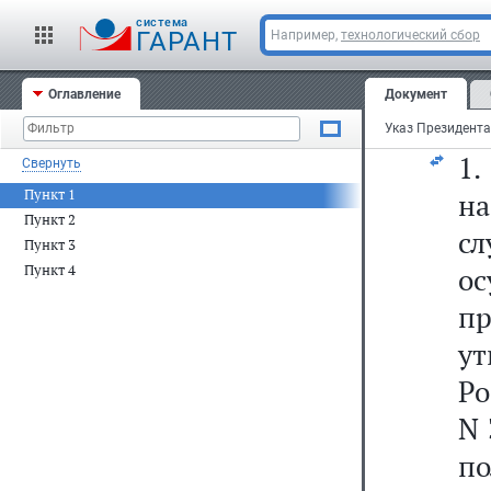
от
cистема
из
ГАРАНТ
Например,
технологический сбор
а
Оглавление
Документ
по
1
Свернуть
Пункт 1
н
Пункт 2
сл
Пункт 3
Пункт 4
о
п
у
Ро
N 
п