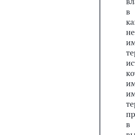
вл
к
не
им
те
ис
к
и
им
т
пр
в
вы