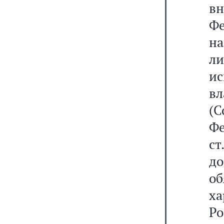
в
Фе
н
л
ис
вл
(С
Фе
с
до
о
х
Ро