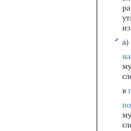
р
ут
из
а)
на
м
сл
в
п
м
сл