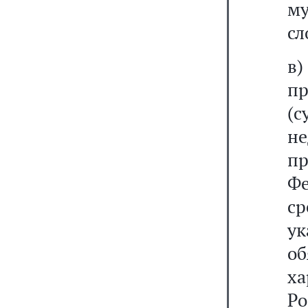
м
сл
в
пр
(с
не
п
Ф
ср
у
о
х
Ро