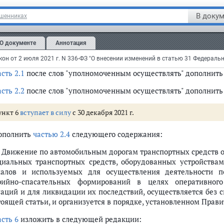
асть 2
после слов "военного имущества," дополнить словами "
В докум
ошенниках
опасности, а также специальных транспортных средств, обо
товых и звуковых сигналов и используемых для осуществл
О документе
Аннотация
сательных служб, аварийно-спасательных формирований в це
звычайных ситуаций и для ликвидации их последствий,";
асть 2.1
после слов "уполномоченным осуществлять" дополнить 
асть 2.2
после слов "уполномоченным осуществлять" дополнить 
ункт 6
вступает в силу
с 30 декабря 2021 г.
дополнить
частью 2.4
следующего содержания:
4. Движение по автомобильным дорогам транспортных средств 
циальных транспортных средств, оборудованных устройства
налов и используемых для осуществления деятельности п
рийно-спасательных формирований в целях оперативного
уаций и для ликвидации их последствий, осуществляется без 
тоящей статьи, и организуется в порядке, установленном Прав
асть 6
изложить в следующей редакции: