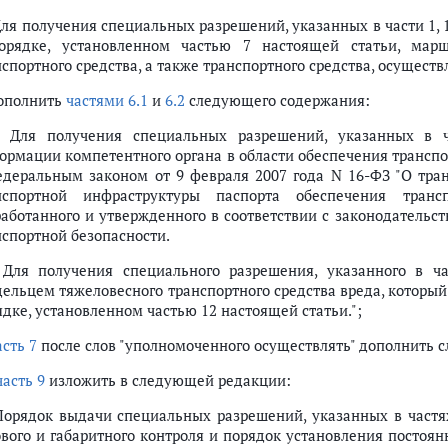
Для получения специальных разрешений, указанных в части 1, 1
орядке, установленном частью 7 настоящей статьи, марш
спортного средства, а также транспортного средства, осущест
дополнить
частями 6.1
и
6.2
следующего содержания:
1. Для получения специальных разрешений, указанных в ч
ормации компетентного органа в области обеспечения транспо
едеральным законом от 9 февраля 2007 года N 16-ФЗ "О тран
нспортной инфраструктуры паспорта обеспечения трансп
работанного и утвержденного в соответствии с законодательс
нспортной безопасности.
. Для получения специального разрешения, указанного в ч
дельцем тяжеловесного транспортного средства вреда, которы
ядке, установленном частью 12 настоящей статьи.";
асть 7
после слов "уполномоченного осуществлять" дополнить с
часть 9
изложить в следующей редакции:
 Порядок выдачи специальных разрешений, указанных в частя
ового и габаритного контроля и порядок установления постоя