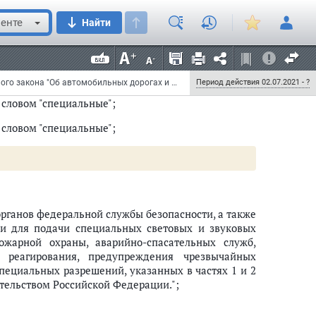
транспортных средств органов федеральной службы
енте
Найти
рудованных устройствами для подачи специальных
ения деятельности пожарной охраны, аварийно-
лях оперативного реагирования, предупреждения
Федеральный закон от 2 июля 2021 г. N 336-ФЗ "О внесении изменений в статью 31 Федерального закона "Об автомобильных дорогах и о дорожной деятельности в Российской Федерации и о внесении изменений в отдельные законодательные акты Российской Федерации" и Федеральный закон "Устав автомобильного транспорта и городского наземного электрического транспорта"
Период действия 02.07.2021 - ?
словом "специальные";
словом "специальные";
органов федеральной службы безопасности, а также
ми для подачи специальных световых и звуковых
ожарной охраны, аварийно-спасательных служб,
 реагирования, предупреждения чрезвычайных
специальных разрешений, указанных в частях 1 и 2
ительством Российской Федерации.";