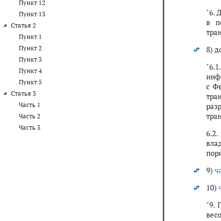
Пункт 12
"6. 
Пункт 13
в п
Статья 2
тран
Пункт 1
Пункт 2
8) 
Пункт 3
"6.
Пункт 4
инф
Пункт 5
с Ф
Статья 3
тра
Часть 1
раз
тра
Часть 2
Часть 3
6.2
вла
пор
9)
ч
10)
"9.
вес