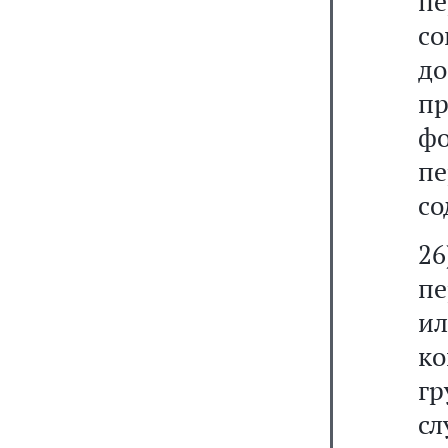
п
с
д
п
ф
пе
со
2
п
ил
к
гр
сл