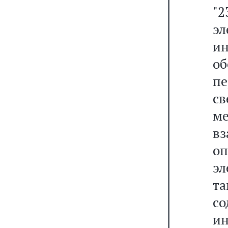
"
эл
и
о
п
с
м
вз
о
эл
т
со
и