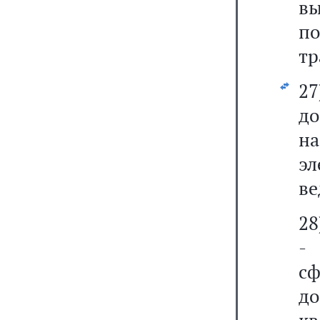
вы
п
тр
2
до
на
э
ве
28
-
сф
д