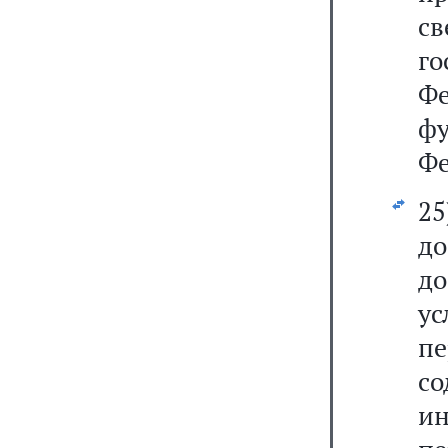
св
г
Ф
ф
Фе
2
д
до
у
пе
со
и