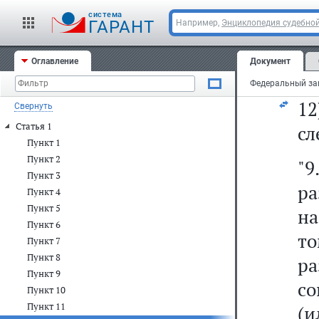
сф
cистема
ГАРАНТ
Например,
Энциклопедия судебной
1
Оглавление
Документ
ут
1
Свернуть
Статья 1
сл
Пункт 1
Пункт 2
"
Пункт 3
ра
Пункт 4
Пункт 5
на
Пункт 6
т
Пункт 7
Пункт 8
р
Пункт 9
со
Пункт 10
Пункт 11
(и