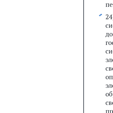
пе
2
с
д
г
с
эл
с
о
эл
об
с
п