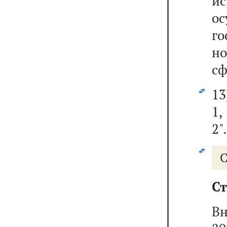
и
ос
г
но
сф
13
1,
2".
С
Ст
Вн