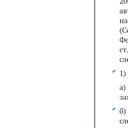
2
ав
на
(С
Фе
ст
сл
1)
а
за
б
сл