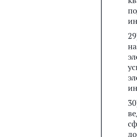
к
п
ин
29
н
эл
у
э
ин
3
ве
сф
д