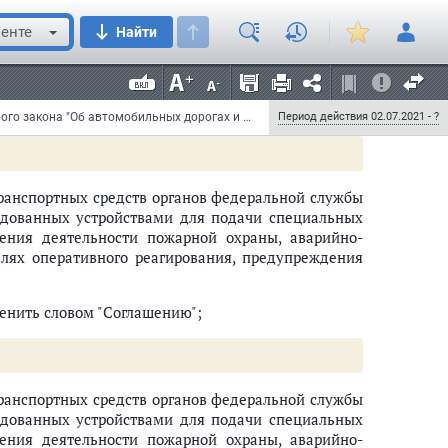
енте
Найти
 257-ФЗ "Об автомобильных дорогах и о дорожной
й в отдельные законодательные акты Российской
 46, ст. 5553; 2015, N 29, ст. 4374; N 48, ст. 6723;
1131; N 30, ст. 4765) следующие изменения:
Федеральный закон от 2 июля 2021 г. N 336-ФЗ "О внесении изменений в статью 31 Федерального закона "Об автомобильных дорогах и о дорожной деятельности в Российской Федерации и о внесении изменений в отдельные законодательные акты Российской Федерации" и Федеральный закон "Устав автомобильного транспорта и городского наземного электрического транспорта"
Период действия 02.07.2021 - ?
транспортных средств органов федеральной службы
рудованных устройствами для подачи специальных
ения деятельности пожарной охраны, аварийно-
лях оперативного реагирования, предупреждения
енить словом "Соглашению";
транспортных средств органов федеральной службы
рудованных устройствами для подачи специальных
ения деятельности пожарной охраны, аварийно-