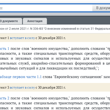
тья 1
В докум
ии
сти в
статью 31
Федерального закона от 8 ноября 2007 года N
тельности в Российской Федерации и о внесении изменени
О документе
Аннотация
рации" (Собрание законодательства Российской Федерации, 2007, N
, N 1, ст. 74; N 27, ст. 4190; 2019, N 31, ст. 4429; 2020, N 9, ст. 
ункт 1
вступает в силу
с 30 декабря 2021 г.
асть 1
после слов "военного имущества," дополнить словами "
опасности, а также специальных транспортных средств, обо
товых и звуковых сигналов и используемых для осуществл
сательных служб, аварийно-спасательных формирований в це
звычайных ситуаций и для ликвидации их последствий,";
абзаце первом части 1.1
слова "Европейскому соглашению" зам
ункт 3
вступает в силу
с 30 декабря 2021 г.
асть 2
после слов "военного имущества," дополнить словами "
опасности, а также специальных транспортных средств, обо
товых и звуковых сигналов и используемых для осуществл