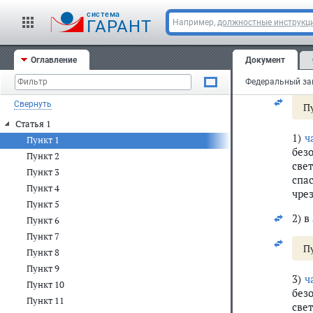
Ста
cистема
ГАРАНТ
Например,
должностные инструкц
Вне
дея
Оглавление
Документ
Феде
2016
Свернуть
П
Статья 1
1)
ч
Пункт 1
без
Пункт 2
све
Пункт 3
спа
Пункт 4
чре
Пункт 5
2) в
Пункт 6
Пункт 7
П
Пункт 8
Пункт 9
3)
ч
Пункт 10
без
Пункт 11
све