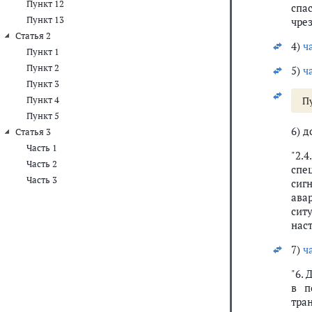
Пункт 12
спа
Пункт 13
чре
Статья 2
4)
ч
Пункт 1
Пункт 2
5)
ч
Пункт 3
Пункт 4
П
Пункт 5
6) 
Статья 3
Часть 1
"2.
Часть 2
спе
Часть 3
сиг
ава
сит
нас
7)
ч
"6. 
в п
тран