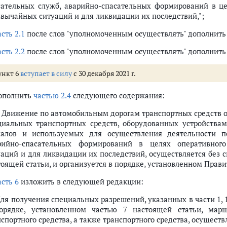
сательных служб, аварийно-спасательных формирований в це
звычайных ситуаций и для ликвидации их последствий,";
асть 2.1
после слов "уполномоченным осуществлять" дополнить 
асть 2.2
после слов "уполномоченным осуществлять" дополнить 
ункт 6
вступает в силу
с 30 декабря 2021 г.
дополнить
частью 2.4
следующего содержания:
4. Движение по автомобильным дорогам транспортных средств 
циальных транспортных средств, оборудованных устройства
налов и используемых для осуществления деятельности п
рийно-спасательных формирований в целях оперативного
уаций и для ликвидации их последствий, осуществляется без 
тоящей статьи, и организуется в порядке, установленном Прав
асть 6
изложить в следующей редакции:
Для получения специальных разрешений, указанных в части 1, 1
орядке, установленном частью 7 настоящей статьи, марш
спортного средства, а также транспортного средства, осущест