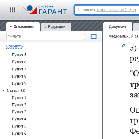
м
Пункт 2
cистема
ав
ГАРАНТ
Например,
технологический сбор
Статья 66
Статья 67
на
Пункт 1
Оглавление
Редакции
Документ
до
Пункт 2
Пункт 3
5
Свернуть
Пункт 4
Пункт 5
ре
Пункт 6
Пункт 7
"
Пункт 8
т
Пункт 9
Статья 68
за
Пункт 1
Пункт 2
О
Пункт 3
тр
Пункт 4
Пункт 5
Ф
Пункт 6