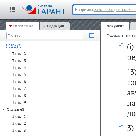
ут
Статья 64
cистема
ГАРАНТ
Например,
закон о защите прав п
Статья 65
2)
Пункт 1
Пункт 2
Оглавление
Редакции
Документ
а)
Статья 66
Статья 67
б
Свернуть
Пункт 1
Пункт 2
ре
Пункт 3
Пункт 4
"
Пункт 5
го
Пункт 6
Пункт 7
ав
Пункт 8
на
Пункт 9
Статья 68
до
Пункт 1
Пункт 2
3)
Пункт 3