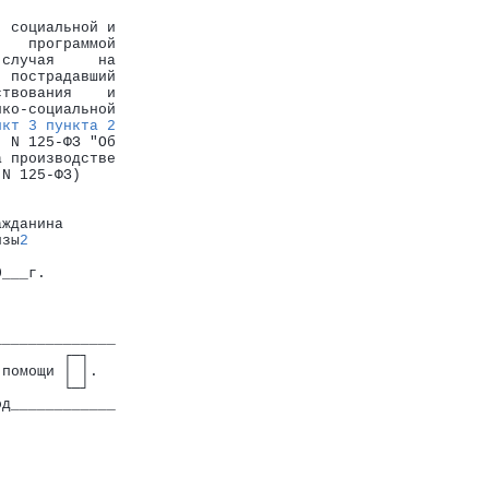
, социальной и
    программой
 случая     на
  пострадавший
ствования    и
ико-социальной
нкт 3 пункта 2
  N 125-ФЗ "Об
а производстве
 N 125-ФЗ)
ажданина
изы
2
0___г.
______________
        ┌─┐
 помощи │ │.
        └─┘
од____________