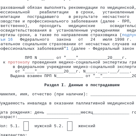
трахованный обязан выполнять рекомендации по медицинской
фессиональной    реабилитации   в сроки,   установленные
билитации   пострадавшего    в результате  несчастного  
изводстве и профессионального заболевания (далее - ПРП, 
тветственно),    проходить   медицинские      освидетель
еосвидетельствования в  установленные учреждениями   мед
пертизы сроки, а также по направлению страховщика (
подпу
тьи 16
   Федерального   закона   от   24   июля 1998 г. 
зательном социальном страховании от несчастных случаев н
рофессиональных заболеваний"
1
 (далее - Федеральный закон
           ПРП N ______ от "____"____________20____г.
  к 
протоколу
 проведения медико-социальной экспертизы гр
      в федеральном учреждении медико-социальной эксперт
       от "____"___________20___г. N____.____.___/____.
     Выдана взамен ПРП N___________ от "__"____________2
Раздел I. Данные о пострадавшем
Фамилия, имя, отчество (при наличии): __________________
                                                        
Нуждаемость инвалида в оказании паллиативной медицинской
                                                        
Дата рождения: день ______________месяц_______________ г
Возраст:_____________________
          ┌─┐               ┌─┐
Пол: 5.1. │ │  мужской 5.2. │ │  женский
          └─┘               └─┘
Гражданство:_____________________________________