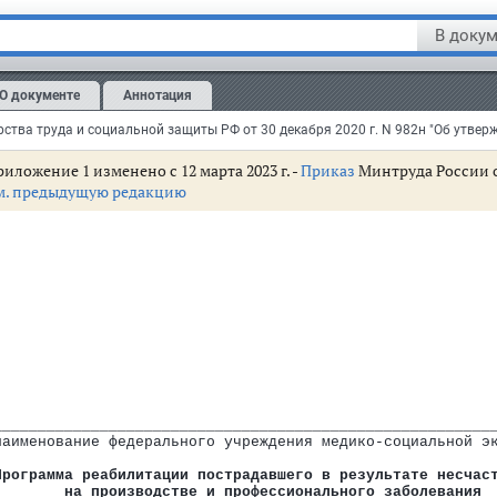
истр
В докум
егистрировано в Минюсте РФ 17 мая 2021 г.
О документе
Аннотация
истрационный N 63488
иложение 1 изменено с 12 марта 2023 г. -
Приказ
Минтруда России от
м. предыдущую редакцию
те несчастного случая на производстве и профессионального заболеван
ной экспертизы об определении нуждаемости пострадавшего в мероприят
ероприятий
радавшего в результате несчастного случая на производстве и професс
________________________________________________________
наименование федерального учреждения медико-социальной э
Программа реабилитации пострадавшего в результате несчас
на производстве и профессионального заболевания