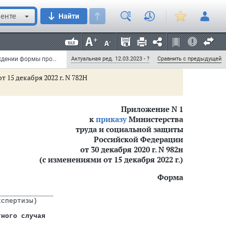
А.О. Котяков
енте
Найти
Приказ Министерства труда и социальной защиты РФ от 30 декабря 2020 г. N 982н "Об утверждении формы программы реабилитации пострадавшего в результате несчастного случая на производстве и профессионального заболевания и порядка ее составления" (с изменениями и дополнениями)
Актуальная ред. 12.03.2023 - ?
Сравнить с предыдущей
 15 декабря 2022 г. N 782Н
Приложение N 1
к
приказу
Министерства
ия
труда и социальной защиты
Российской Федерации
иях по реабилитации при наличии прямых последствий страхового случ
от 30 декабря 2020 г. N 982н
(с изменениями от 15 декабря 2022 г.)
ионального заболевания
Форма
______________
кспертизы)
тного случая