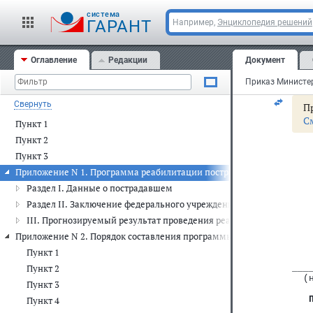
Мин
cистема
ГАРАНТ
Например,
Энциклопедия решений
Зар
Оглавление
Редакции
Документ
Рег
Свернуть
Пр
С
Пункт 1
Пункт 2
Пункт 3
Приложение N 1. Программа реабилитации пострадавшего в результа
Раздел I. Данные о пострадавшем
Раздел II. Заключение федерального учреждения медико-социаль
III. Прогнозируемый результат проведения реабилитационных м
Приложение N 2. Порядок составления программы реабилитации пост
Пункт 1
Пункт 2
___
  (
Пункт 3
Пункт 4