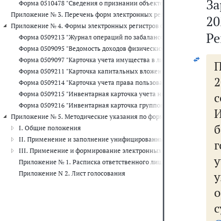
За
Форма 0510478 "Сведения о признании объектов права пользова
Приложение № 3. Перечень форм электронных регистров бухгалтерск
20
Приложение № 4. Формы электронных регистров бухгалтерского уче
Ре
Форма 0509213 "Журнал операций по забалансовому счету"
Форма 0509095 "Ведомость доходов физических лиц, облагаемых
Форма 0509097 "Карточка учета имущества в личном пользовании
Форма 0509211 "Карточка капитальных вложений"
2
Форма 0509214 "Карточка учета права пользования нефинансовы
Форма 0509215 "Инвентарная карточка учета нефинансовых актив
с
Форма 0509216 "Инвентарная карточка группового учета нефинан
Приложение № 5. Методические указания по формированию и приме
б
I. Общие положения
II. Применение и заполнение унифицированных форм электронн
III. Применение и формирование электронных регистров бухгалте
у
Приложение № 1. Расписка ответственного лица или ответственно
Приложение N 2. Лист голосования
о
с