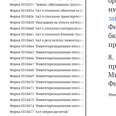
о
Форма 0510521 "Заявка-обоснование закупки товаров, работ, услу
и
Форма 0510454 "Акт о списании объектов нефинансовых активов (
за
Форма 0510456 "Акт о списании транспортного средства"
Форма 0510458 "Накладная на отпуск материальных ценностей на
Ф
Форма 0510460 "Акт о списании материальных запасов"
бю
Форма 0510461 "Акт о списании бланков строгой отчетности"
Форма 0510463 "Акт о результатах инвентаризации"
пр
Форма 0510464 "Инвентаризационная опись остатков на счетах уч
Форма 0510465 "Инвентаризационная опись (сличительная ведомо
8.
Форма 0510466 "Инвентаризационная опись (сличительная ведомо
п
Форма 0510467 "Инвентаризационная опись наличных денежных с
Форма 0510468 "Инвентаризационная опись расчетов по поступл
М
Форма 0510469 "Инвентаризационная опись расчетов с поставщи
Фе
Форма 0510470 "Инвентаризационная опись ценных бумаг"
Форма 0510471 "Инвентаризационная опись задолженности по кре
Форма 0510472 "Инвентаризационная опись состояния государств
Мин
Форма 0510473 "Инвентаризационная опись состояния государст
Форма 0510474 "Инвентаризационная опись состояния государств
Форма 0510477 "Акт сверки расчетов"