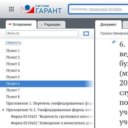
в
cистема
бу
ГАРАНТ
Например,
опционный договор
(м
Оглавление
Редакции
Документ
пр
6.
Свернуть
Пункт 1
в
Пункт 2
бу
Пункт 3
Пункт 4
(м
Пункт 5
20
Пункт 6
с
Пункт 7
Пункт 8
п
Приложение 1. Перечень унифицированных форм электронных первич
уч
Приложение № 2. Унифицированные формы электронных первичных уч
Форма 0510431 "Ведомость группового начисления доходов"
уч
Форма 0510432 "Извещение о начислении дохода (уточнении начи