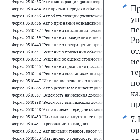
Форма 0510433 "Акт о консервации (расконсервации) объекта осно
П
Форма 0510434 "Акт приема-передачи объектов, полученных в ли
Форма 0510435 "Акт об утилизации (уничтожении) материальных 
уп
Форма 0510436 "Акт о признании безнадежной к взысканию задол
пе
Форма 0510437 "Решение о списании задолженности, невостребов
Р
Форма 0510439 "Решение о проведении инвентаризации"
Форма 0510440 "Решение о прекращении признания активами об
о
Форма 0510441 "Решение о признании объектов нефинансовых ак
и
Форма 0510442 "Решение об оценке стоимости имущества, отчужд
Форма 0510445 "Решение о признании (восстановлении) сомнител
т
Форма 0510446 "Решение о восстановлении кредиторской задолже
п
Форма 0510447 "Изменение решения о проведении инвентаризац
Форма 0510836 "Акт о результатах инвентаризации наличных ден
ка
Форма 0510837 "Ведомость начисления доходов бюджета"
пр
Форма 0510838 "Ведомость выпадающих доходов"
Форма 0510448 "Акт о приеме-передаче объектов нефинансовых а
7.
Форма 0510450 "Накладная на внутреннее перемещение объектов
Форма 0510451 "Требование-накладная"
о
Форма 0510452 "Акт приемки товаров, работ, услуг"
Форма 0510453 "Извещение о трансферте, передаваемом с услови