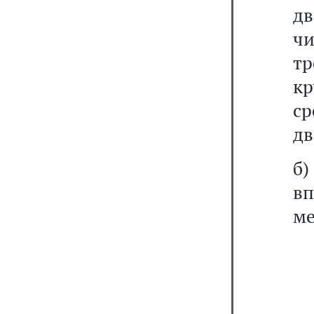
дв
чи
тр
к
с
дв
б)
в
ме