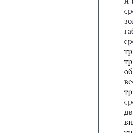
и 
ср
з
г
с
т
т
о
в
т
с
дв
в
тр