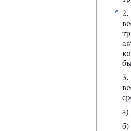
2
в
тр
ав
ко
бы
3
ве
ср
а)
б)