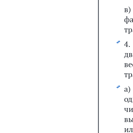
в
ф
тр
4.
д
в
тр
а)
од
чи
вы
и