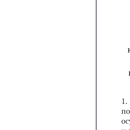
1
п
ос