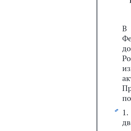
В
Фе
до
Р
из
а
П
по
1
д