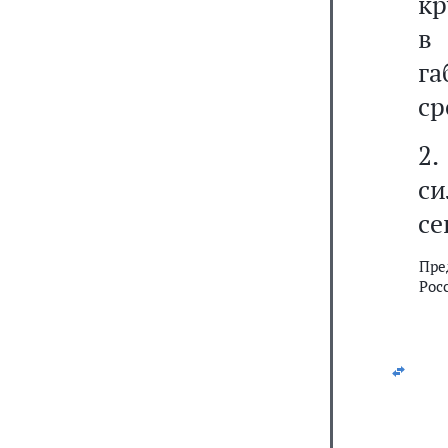
кр
в
г
ср
2.
си
се
Пре
Рос