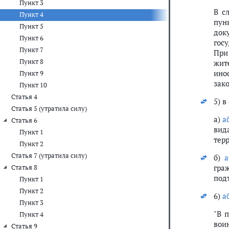
Пункт 3
В с
Пункт 4
пун
Пункт 5
док
Пункт 6
гос
Пункт 7
При
Пункт 8
жит
ино
Пункт 9
зако
Пункт 10
Статья 4
5) в
Статья 5 (утратила силу)
а)
а
Статья 6
вид
Пункт 1
тер
Пункт 2
Статья 7 (утратила силу)
б)
а
гра
Статья 8
под
Пункт 1
Пункт 2
6)
а
Пункт 3
"В 
Пункт 4
вои
Статья 9