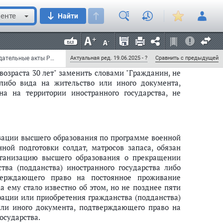
случае наличия у такого гражданина гражданства
енте
Найти
о или иного документа, подтверждающего право на
о государства, он подлежит призыву на военную
Федеральный закон от 30 апреля 2021 г. N 116-ФЗ "О внесении изменений в отдельные законодательные акты Российской Федерации" (с изменениями и дополнениями)
Актуальная ред. 19.06.2025 - ?
Сравнить с предыдущей
озраста 30 лет" заменить словами "Гражданин, не
 либо вида на жительство или иного документа,
а на территории иностранного государства, не
изации высшего образования по программе военной
ной подготовки солдат, матросов запаса, обязан
ганизацию высшего образования о прекращении
ва (подданства) иностранного государства либо
верждающего право на постоянное проживание
а ему стало известно об этом, но не позднее пяти
ации или приобретения гражданства (подданства)
или иного документа, подтверждающего право на
осударства.