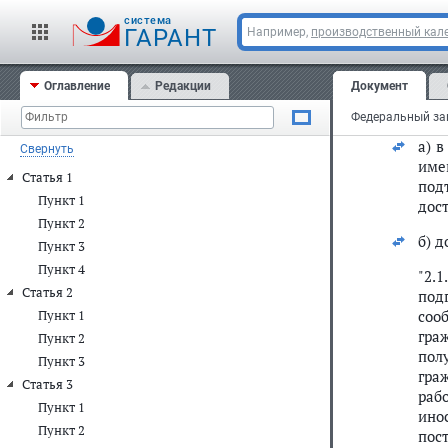
обр
cистема
ГАРАНТ
Например,
производственный кале
(по
пос
слу
Оглавление
Редакции
Документ
4) в
а) 
Свернуть
име
Статья 1
под
Пункт 1
дост
Пункт 2
б) 
Пункт 3
Пункт 4
"2.
Статья 2
под
соо
Пункт 1
гра
Пункт 2
пол
Пункт 3
гра
Статья 3
раб
Пункт 1
ино
Пункт 2
пос