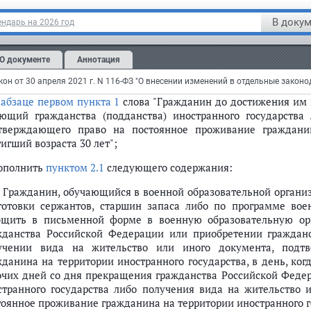
азовательной организации высшего образования. При этом в 
В докум
ндарь на 2026 год
дданства) иностранного государства либо вида на жительств
тоянное проживание гражданина на территории иностранног
жбу в соответствии с настоящим Федеральным законом.";
О документе
Аннотация
статье 20.2
:
в
абзаце первом пункта 1
слова "Гражданин до достижения им в
ющий гражданства (подданства) иностранного государства
тверждающего право на постоянное проживание гражданин
игший возраста 30 лет";
дополнить
пунктом 2.1
следующего содержания:
1. Гражданин, обучающийся в военной образовательной орган
готовки сержантов, старшин запаса либо по программе воен
бщить в письменной форме в военную образовательную ор
жданства Российской Федерации или приобретении гражданст
учении вида на жительство или иного документа, подт
жданина на территории иностранного государства, в день, когд
очих дней со дня прекращения гражданства Российской Федер
странного государства либо получения вида на жительство 
тоянное проживание гражданина на территории иностранного г