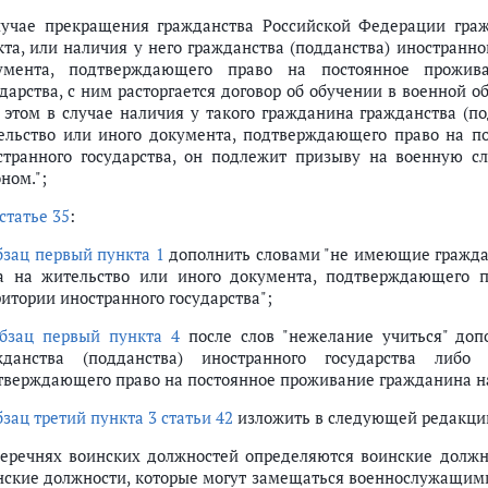
лучае прекращения гражданства Российской Федерации граж
кта, или наличия у него гражданства (подданства) иностранно
умента, подтверждающего право на постоянное прожив
ударства, с ним расторгается договор об обучении в военной 
 этом в случае наличия у такого гражданина гражданства (по
ельство или иного документа, подтверждающего право на п
странного государства, он подлежит призыву на военную 
ном.";
статье 35
:
бзац первый пункта 1
дополнить словами "не имеющие граждан
а на жительство или иного документа, подтверждающего 
ритории иностранного государства";
бзац первый пункта 4
после слов "нежелание учиться" доп
жданства (подданства) иностранного государства либ
тверждающего право на постоянное проживание гражданина на
бзац третий пункта 3 статьи 42
изложить в следующей редакци
перечнях воинских должностей определяются воинские должн
нские должности, которые могут замещаться военнослужащим