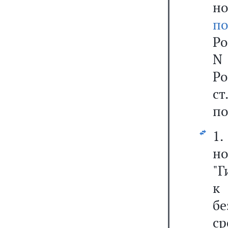
н
по
Р
N
Р
с
по
1
н
"Г
к
б
ср