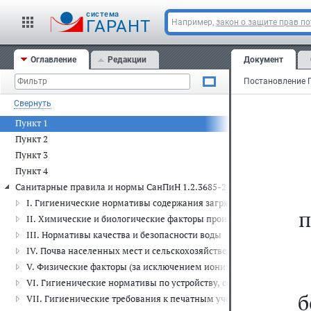
cистема
ГАРАНТ
Например,
закон о защите прав п
Оглавление
Редакции
Документ
Свернуть
Пункт 1
Пункт 2
Пункт 3
Пункт 4
Санитарные правила и нормы СанПиН 1.2.3685-21 "Гигиенические но
I. Гигиенические нормативы содержания загрязняющих веществ в
п
II. Химические и биологические факторы производственной сред
III. Нормативы качества и безопасности воды
IV. Почва населенных мест и сельскохозяйственных угодий
V. Физические факторы (за исключением ионизирующего излучен
VI. Гигиенические нормативы по устройству, содержанию и режим
б
VII. Гигиенические требования к печатным учебным изданиям д