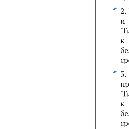
2.
"Г
к
б
ср
3.
п
"Г
к
б
ср