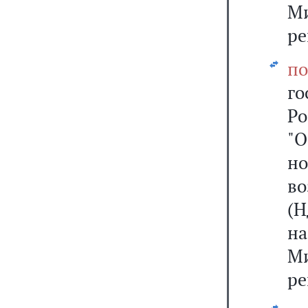
М
ре
по
г
Ро
"О
н
во
(
н
М
ре