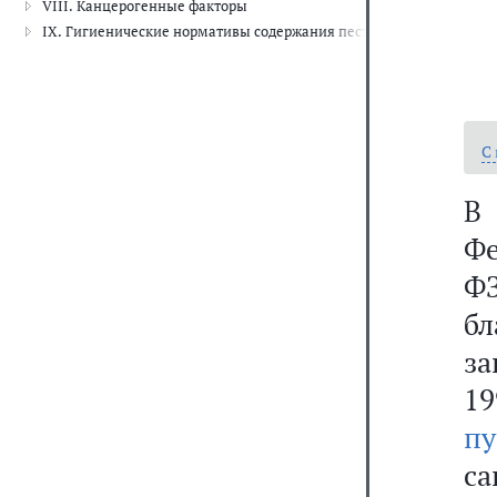
VIII. Канцерогенные факторы
IX. Гигиенические нормативы содержания пестицидов в объекта
С
В
Фе
Ф
б
за
19
пу
са