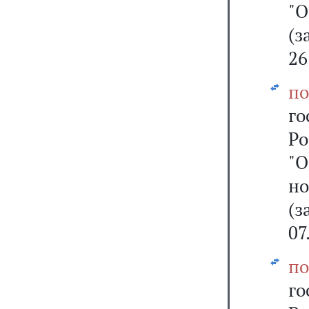
"
(
26
по
г
Ро
"О
н
(
07
по
г