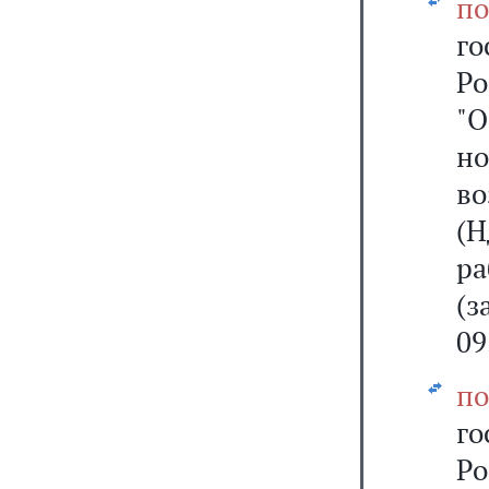
по
г
Ро
"О
н
во
(
р
(
09
по
г
Ро