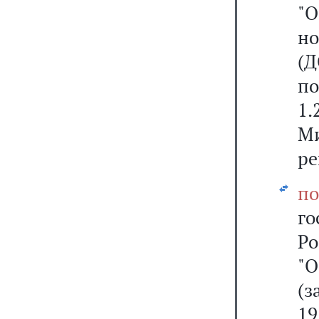
"О
н
(
по
1
М
ре
по
г
Ро
"О
(
19