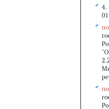
4
01
по
г
Ро
"
2.
М
ре
по
г
Ро