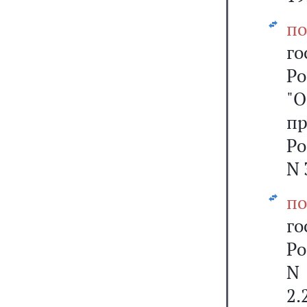
по
г
Ро
"
п
Р
N 
по
г
Р
N
2