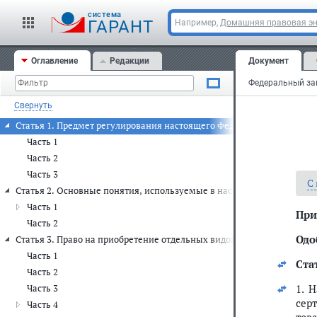
cистема
ГАРАНТ
Например,
Домашняя правовая э
Оглавление
Редакции
Документ
Свернуть
Статья 1. Предмет регулирования настоящего Федерального закона
Часть 1
Часть 2
Часть 3
С
Статья 2. Основные понятия, используемые в настоящем Федеральн
Часть 1
При
Часть 2
Одо
Статья 3. Право на приобретение отдельных видов товаров, работ, у
Часть 1
Стат
Часть 2
1. 
Часть 3
сер
Часть 4