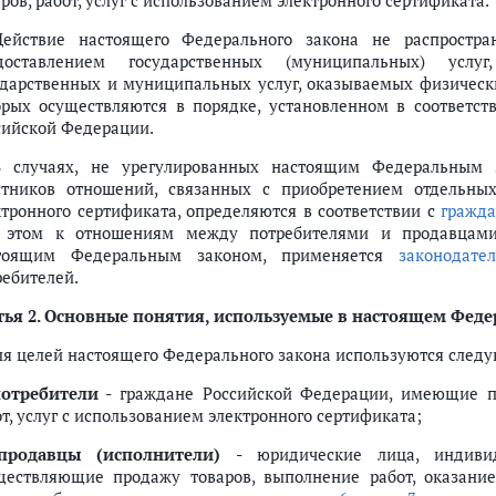
ров, работ, услуг с использованием электронного сертификата.
Действие настоящего Федерального закона не распростр
доставлением государственных (муниципальных) услу
ударственных и муниципальных услуг, оказываемых физическ
орых осуществляются в порядке, установленном в соответс
сийской Федерации.
В случаях, не урегулированных настоящим Федеральным з
стников отношений, связанных с приобретением отдельных
ктронного сертификата, определяются в соответствии с
гражда
 этом к отношениям между потребителями и продавцами 
тоящим Федеральным законом, применяется
законодател
ребителей.
ертификатов
ья 2.
Основные понятия, используемые в настоящем Феде
Для целей настоящего Федерального закона используются след
отребители
- граждане Российской Федерации, имеющие пр
т, услуг с использованием электронного сертификата;
продавцы (исполнители)
- юридические лица, индивид
ществляющие продажу товаров, выполнение работ, оказани
одействия