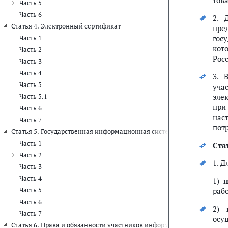
това
Часть 5
Часть 6
2. 
Статья 4. Электронный сертификат
пре
гос
Часть 1
кот
Часть 2
Рос
Часть 3
Часть 4
3. 
Часть 5
уча
эле
Часть 5.1
при
Часть 6
нас
Часть 7
пот
Статья 5. Государственная информационная система электронных с
Часть 1
Стат
Часть 2
1. 
Часть 3
Часть 4
1)
п
Часть 5
рабо
Часть 6
2)
Часть 7
осу
Статья 6. Права и обязанности участников информационного взаим