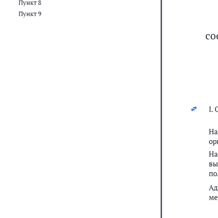
Пункт 8
Пункт 9
со
I.
На
ор
На
вы
по
Ад
ме