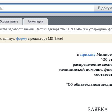
истр
В докум
ии
егистрировано в Минюсте РФ 25 декабря 2020 г.
О документе
Аннотация
истрационный N 61812
м. данную
форму
в редакторе MS-Excel
 объемов предоставления медицинской помощи, финансовое обеспечение 
к
приказу
Министе
"Об у
о адресам оказания медицинской помощи
распределение меди
кой организации объемов предоставления медицинской помощи, финансов
медицинской помощи, фина
соответс
"Об обязательном меди
ЗАЯВКА