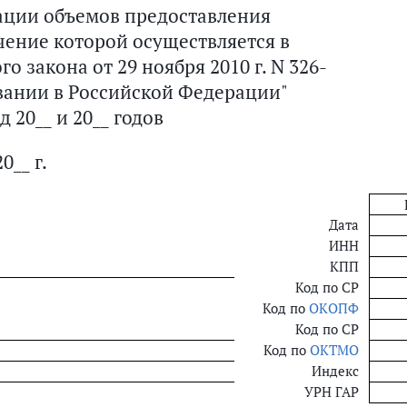
ации объемов предоставления
ение которой осуществляется в
о закона от 29 ноября 2010 г. N 326-
вании в Российской Федерации"
 20__ и 20__ годов
20__ г.
Дата
ИНН
КПП
Код по СР
Код по
ОКОПФ
Код по СР
Код по
ОКТМО
Индекс
УРН ГАР