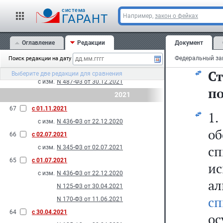
с изм.
N 557-Ф3 от 28.12.2022
cистема
ГАРАНТ
Например,
закон о фейках
70
с 26.03.2022
с изм.
N 74-Ф3 от 26.03.2022
69
Оглавление
с 01.03.2022
Редакции
Документ
с изм.
N 176-Ф3 от 11.06.2021
Поиск редакции на дату
68
с 10.01.2022
С
Выберите две редакции для сравнения
с изм.
N 487-Ф3 от 30.12.2021
п
2021
67
с 01.11.2021
1
с изм.
N 436-Ф3 от 22.12.2020
об
66
с 02.07.2021
с
с изм.
N 345-Ф3 от 02.07.2021
65
с 01.07.2021
и
с изм.
N 436-Ф3 от 22.12.2020
а
N 125-Ф3 от 30.04.2021
с
N 170-Ф3 от 11.06.2021
64
с 30.04.2021
о