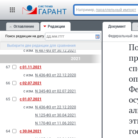
ма
с изм.
N 557-Ф3 от 28.12.2022
cистема
и
ГАРАНТ
Например,
параллельный импорт
70
с 26.03.2022
с изм.
N 74-Ф3 от 26.03.2022
о
69
Оглавление
с 01.03.2022
Редакции
Документ
Ро
с изм.
N 176-Ф3 от 11.06.2021
Поиск редакции на дату
68
с 10.01.2022
П
Выберите две редакции для сравнения
с изм.
N 487-Ф3 от 30.12.2021
п
2021
с
67
с 01.11.2021
с изм.
N 436-Ф3 от 22.12.2020
о
66
с 02.07.2021
Ф
с изм.
N 345-Ф3 от 02.07.2021
о
65
с 01.07.2021
ал
с изм.
N 436-Ф3 от 22.12.2020
N 125-Ф3 от 30.04.2021
э
N 170-Ф3 от 11.06.2021
г
64
с 30.04.2021