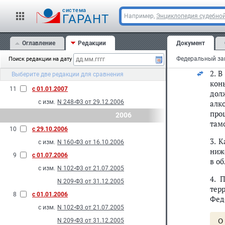
Рос
алк
с изм.
N 219-Ф3 от 19.07.2007
cистема
ГАРАНТ
Например,
Энциклопедия судебной
13
с 01.07.2007
С
с изм.
N 248-Ф3 от 29.12.2006
с
Оглавление
Редакции
Документ
12
с 01.04.2007
С
Поиск редакции на дату
с изм.
N 248-Ф3 от 29.12.2006
2. 
Выберите две редакции для сравнения
N 55-Ф3 от 20.04.2007
кон
11
с 01.01.2007
дол
с изм.
N 248-Ф3 от 29.12.2006
алк
про
2006
там
10
с 29.10.2006
3. 
с изм.
N 160-Ф3 от 16.10.2006
ниж
9
с 01.07.2006
в о
с изм.
N 102-Ф3 от 21.07.2005
4. 
N 209-Ф3 от 31.12.2005
тер
8
с 01.01.2006
Фед
с изм.
N 102-Ф3 от 21.07.2005
О
N 209-Ф3 от 31.12.2005