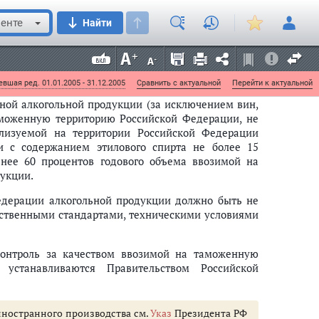
на экспорт или импорт, хранение и поставки
енте
Найти
ом и вывозом этилового спирта, алкогольной и
 РФ от 21 августа 2001 г. N 831
 этилового спирта из всех видов сырья
вшая ред. 01.01.2005 - 31.12.2005
Сравнить с актуальной
Перейти к актуальной
тной алкогольной продукции (за исключением вин,
аможенную территорию Российской Федерации, не
лизуемой на территории Российской Федерации
и с содержанием этилового спирта не более 15
енее 60 процентов годового объема ввозимой на
укции.
едерации алкогольной продукции должно быть не
рственными стандартами, техническими условиями
контроль за качеством ввозимой на таможенную
 устанавливаются Правительством Российской
иностранного производства см.
Указ
Президента РФ