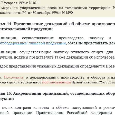
 7 февраля 1996 г. N 161
 мерах по упорядочению ввоза на таможенную территорию Р
авительства РФ от 30 декабря 1996 г. N 1590
тья 14.
Представление деклараций об объеме производств
ртосодержащей продукции
анизации, осуществляющие производство, закупку и 
ртосодержащей пищевой продукции
, обязаны представлять де
анизации, осуществляющие закупку этилового спирта для
дукции, должны представлять также декларации об использова
ядок представления указанных деклараций определяется Прав
м.
Положение
о декларировании производства и оборота этил
родукции, утвержденное
постановлением
Правительства РФ от 25 мая
тья 15.
Аккредитация организаций, осуществляющих обор
дукции
В целях контроля качества и объема поступающей в розн
евой продукции Правительство Российской Федерации 