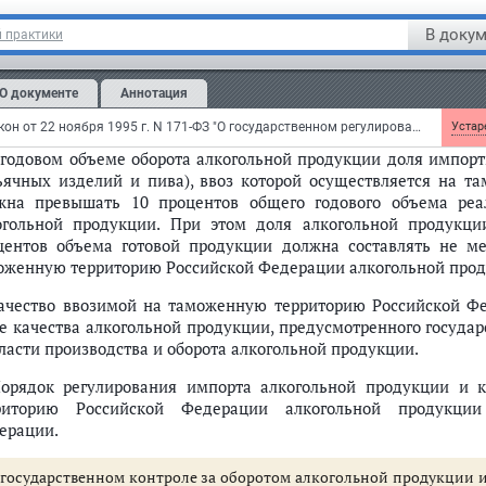
сийской Федерации, организациями, имеющими лицензии 
огольной продукции.
В докум
 практики
м.
Положение
об особенностях таможенного контроля за ввоз
пиртосодержащей пищевой продукции, утвержденное
приказом
ГТК
О документе
Аннотация
м. также
приказ
ГТК РФ от 25 декабря 2001 г. N 1232 о вывозе и ввозе
Федеральный закон от 22 ноября 1995 г. N 171-ФЗ "О государственном регулировании производства и оборота этилового спирта, алкогольной и спиртосодержащей продукции"
Устаре
В годовом объеме оборота алкогольной продукции доля импор
ьячных изделий и пива), ввоз которой осуществляется на т
жна превышать 10 процентов общего годового объема реа
огольной продукции. При этом доля алкогольной продукци
центов объема готовой продукции должна составлять не м
оженную территорию Российской Федерации алкогольной прод
Качество ввозимой на таможенную территорию Российской Ф
е качества алкогольной продукции, предусмотренного госуда
бласти производства и оборота алкогольной продукции.
Порядок регулирования импорта алкогольной продукции и 
риторию Российской Федерации алкогольной продукции
ерации.
 государственном контроле за оборотом алкогольной продукции 