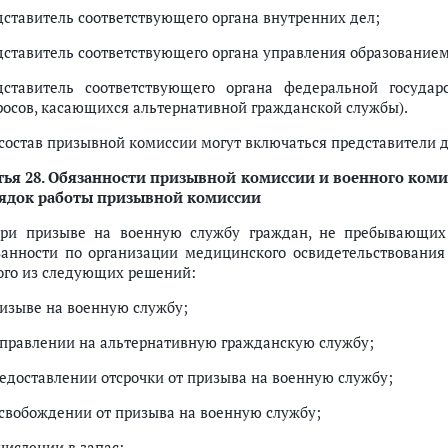
дставитель соответствующего органа внутренних дел;
дставитель соответствующего органа управления образованием
дставитель соответствующего органа федеральной государ
росов, касающихся альтернативной гражданской службы).
В состав призывной комиссии могут включаться представители д
тья 28
. Обязанности призывной комиссии и военного коми
ядок работы призывной комиссии
При призыве на военную службу граждан, не пребывающих
занности по организации медицинского освидетельствовани
ого из следующих решений:
ризыве на военную службу;
аправлении на альтернативную гражданскую службу;
редоставлении отсрочки от призыва на военную службу;
освобождении от призыва на военную службу;
числении в запас;