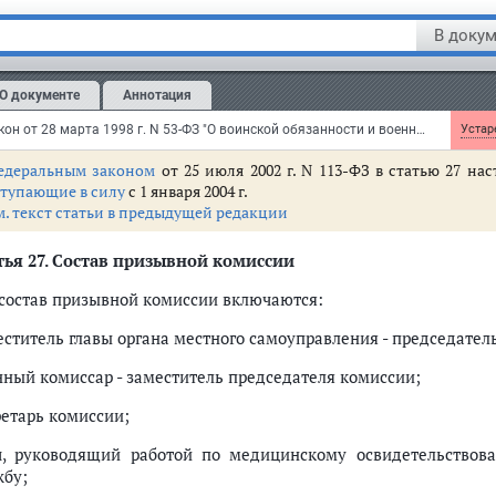
оложение
о призыве на военную службу граждан Российской Фе
В докум
 от 1 июня 1999 г. N 587
риказом
Министра обороны РФ от 6 сентября 1999 г. N 400 утв
ероприятий, связанных с призывом на военную службу граждан 
О документе
Аннотация
ачисленных в запас с присвоением воинского звания офицера
Федеральный закон от 28 марта 1998 г. N 53-ФЗ "О воинской обязанности и военной службе"
Устаре
едеральным законом
от 25 июля 2002 г. N 113-ФЗ в статью 27 н
ступающие в силу
с 1 января 2004 г.
м. текст статьи в предыдущей редакции
тья 27
. Состав призывной комиссии
В состав призывной комиссии включаются:
еститель главы органа местного самоуправления - председател
нный комиссар - заместитель председателя комиссии;
ретарь комиссии;
ч, руководящий работой по медицинскому освидетельство
жбу;